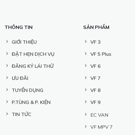
THÔNG TIN
SẢN PHẨM
GIỚI THIỆU
VF 3
ĐẶT HẸN DỊCH VỤ
VF 5 Plus
ĐĂNG KÝ LÁI THỬ
VF 6
ƯU ĐÃI
VF 7
TUYỂN DỤNG
VF 8
P.TÙNG & P. KIỆN
VF 9
TIN TỨC
EC VAN
VF MPV 7