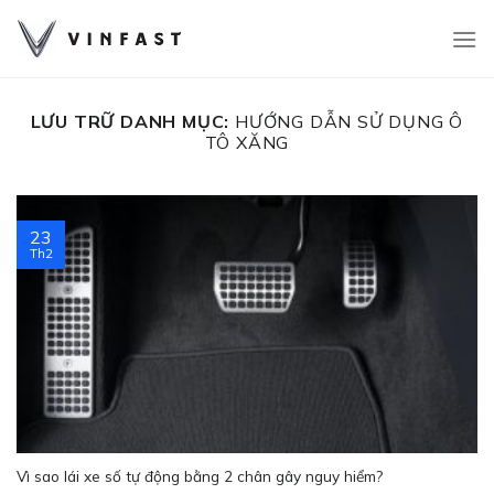
Bỏ
qua
nội
dung
LƯU TRỮ DANH MỤC:
HƯỚNG DẪN SỬ DỤNG Ô
TÔ XĂNG
23
Th2
Vì sao lái xe số tự động bằng 2 chân gây nguy hiểm?