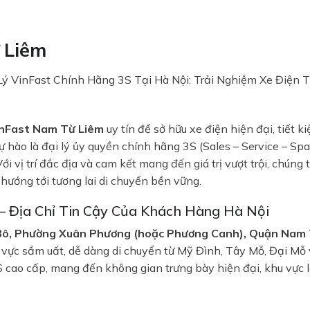
 Liêm
ý VinFast Chính Hãng 3S Tại Hà Nội: Trải Nghiệm Xe Điện Th
VinFast Nam Từ Liêm
uy tín để sở hữu xe điện hiện đại, tiết 
hào là đại lý ủy quyền chính hãng 3S (Sales – Service – Spar
i vị trí đắc địa và cam kết mang đến giá trị vượt trội, chúng
hướng tới tương lai di chuyển bền vững.
– Địa Chỉ Tin Cậy Của Khách Hàng Hà Nội
Bô, Phường Xuân Phương (hoặc Phương Canh), Quận Nam 
ực sầm uất, dễ dàng di chuyển từ Mỹ Đình, Tây Mỗ, Đại Mỗ v
cao cấp, mang đến không gian trưng bày hiện đại, khu vực lá