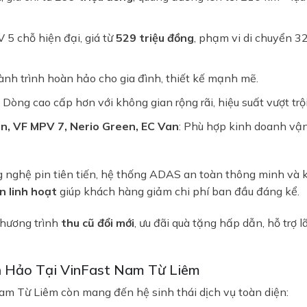
 5 chỗ hiện đại, giá từ
529 triệu đồng
, phạm vi di chuyển 326
hành trình hoàn hảo cho gia đình, thiết kế mạnh mẽ.
: Dòng cao cấp hơn với không gian rộng rãi, hiệu suất vượt trội
n, VF MPV 7, Nerio Green, EC Van
: Phù hợp kinh doanh vận
 nghệ pin tiên tiến, hệ thống ADAS an toàn thông minh và kế
BÁO GIÁ LĂN BÁNH & LÁI THỬ XE
n linh hoạt
giúp khách hàng giảm chi phí ban đầu đáng kể.
Nhận báo giá Ưu Đãi tháng 08/2026 & Quà tặng hấp dẫn
chương trình
thu cũ đổi mới
, ưu đãi quà tặng hấp dẫn, hỗ trợ 
Trả hết
Trả góp
 Hảo Tại VinFast Nam Từ Liêm
am Từ Liêm còn mang đến hệ sinh thái dịch vụ toàn diện: