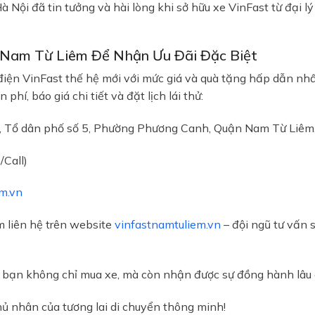
Nội đã tin tưởng và hài lòng khi sở hữu xe VinFast từ đại lý
 Nam Từ Liêm Để Nhận Ưu Đãi Đặc Biệt
 điện VinFast thế hệ mới với mức giá và quà tặng hấp dẫn n
hí, báo giá chi tiết và đặt lịch lái thử:
, Tổ dân phố số 5, Phường Phương Canh, Quận Nam Từ Liêm
/Call)
m.vn
rm liên hệ trên website
vinfastnamtuliem.vn
– đội ngũ tư vấn 
 bạn không chỉ mua xe, mà còn nhận được sự đồng hành lâu d
hủ nhân của tương lai di chuyển thông minh!