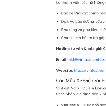
Là thành viên của hệ thống đ
Bán xe VinFast chính hãng
Dịch vụ bảo dưỡng, sửa c
Phụ tùng và phụ kiện ch
Chính sách hỗ trợ trả góp
Hotline tư vấn & báo giá:
0
Email
:
mkt@vinfastnamtulie
Website
:
https://vinfastnam
Các Mẫu Xe Điện VinF
VinFast Nam Từ Liêm luôn c
từ cá nhân, gia đình đến kin
VinFast VF 3
: Xe nhỏ gọn