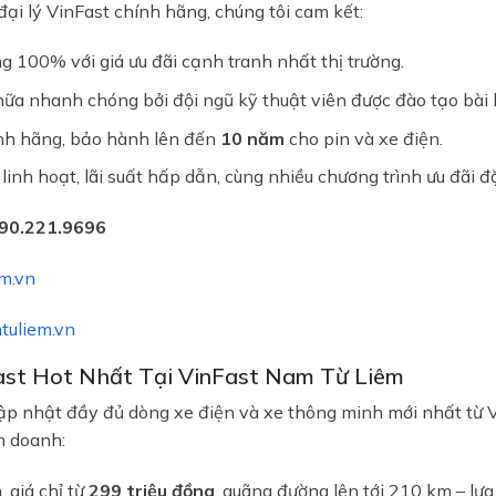
ại lý VinFast chính hãng, chúng tôi cam kết:
 100% với giá ưu đãi cạnh tranh nhất thị trường.
hữa nhanh chóng bởi đội ngũ kỹ thuật viên được đào tạo bài 
ính hãng, bảo hành lên đến
10 năm
cho pin và xe điện.
 linh hoạt, lãi suất hấp dẫn, cùng nhiều chương trình ưu đãi 
90.221.9696
m.vn
tuliem.vn
ast Hot Nhất Tại VinFast Nam Từ Liêm
ập nhật đầy đủ dòng xe điện và xe thông minh mới nhất từ V
h doanh:
, giá chỉ từ
299 triệu đồng
, quãng đường lên tới 210 km – lựa