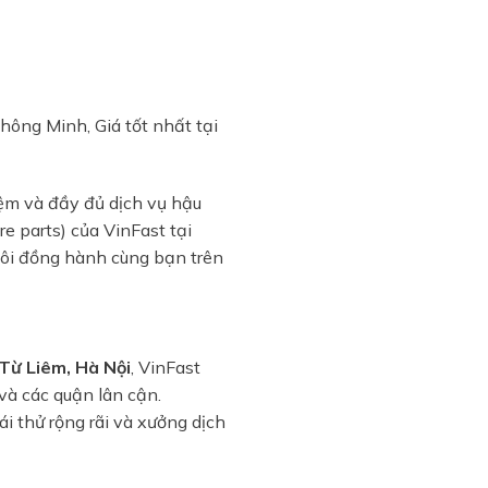
ông Minh, Giá tốt nhất tại
kiệm và đầy đủ dịch vụ hậu
e parts) của VinFast tại
 tôi đồng hành cùng bạn trên
Từ Liêm, Hà Nội
, VinFast
à các quận lân cận.
i thử rộng rãi và xưởng dịch