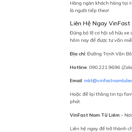
Hàng ngàn khách hàng tại Hà 
là người tiếp theo!
Liên Hệ Ngay VinFast
Đừng bỏ lỡ cơ hội sở hữu xe
hôm nay để được tư vấn miễn p
Địa chỉ
:
Đường Trịnh Văn Bô
Hotline
: 090.221.9696 (Zalo
Email
:
mkt@vinfastnamtulie
Hoặc để lại thông tin tại fo
phút.
VinFast Nam Từ Liêm
– Nơi
Liên hệ ngay để trở thành c