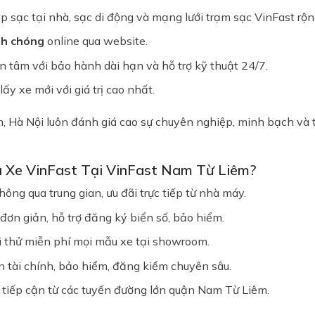
áp sạc tại nhà, sạc di động và mạng lưới trạm sạc VinFast rộ
nh chóng
online qua website.
ên tâm với bảo hành dài hạn và hỗ trợ kỹ thuật 24/7.
 lấy xe mới với giá trị cao nhất.
 Hà Nội luôn đánh giá cao sự chuyên nghiệp, minh bạch và t
 Xe VinFast Tại VinFast Nam Từ Liêm?
ông qua trung gian, ưu đãi trực tiếp từ nhà máy.
đơn giản, hỗ trợ đăng ký biển số, bảo hiểm.
i thử miễn phí mọi mẫu xe tại showroom.
 tài chính, bảo hiểm, đăng kiểm chuyên sâu.
tiếp cận từ các tuyến đường lớn quận Nam Từ Liêm.