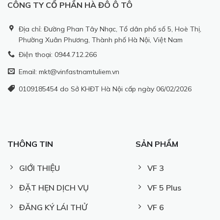
CÔNG TY CỔ PHẦN HÀ ĐÔ Ô TÔ
Địa chỉ: Đường Phan Tây Nhạc, Tổ dân phố số 5, Hoè Thị,
Phường Xuân Phương, Thành phố Hà Nội, Việt Nam
Điện thoại: 0944.712.266
Email: mkt@vinfastnamtuliem.vn
0109185454 do Sở KHĐT Hà Nội cấp ngày 06/02/2026
THÔNG TIN
SẢN PHẨM
GIỚI THIỆU
VF 3
ĐẶT HẸN DỊCH VỤ
VF 5 Plus
ĐĂNG KÝ LÁI THỬ
VF 6