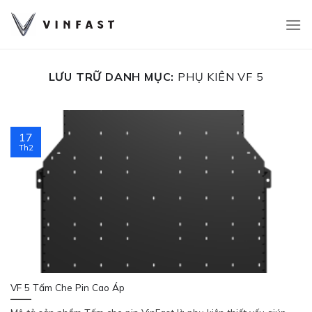
Bỏ
qua
nội
dung
LƯU TRỮ DANH MỤC:
PHỤ KIÊN VF 5
17
Th2
VF 5 Tấm Che Pin Cao Áp