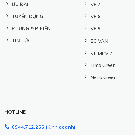
ƯU ĐÃI
VF 7
TUYỂN DỤNG
VF 8
P.TÙNG & P. KIỆN
VF 9
TIN TỨC
EC VAN
VF MPV 7
Limo Green
Nerio Green
HOTLINE
0944.712.266 (Kinh doanh)