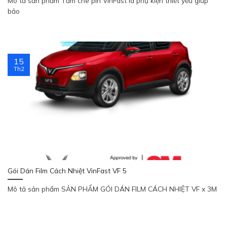
Mô tả sản phẩm Tấm che pin VinFast là phụ kiện thiết yếu giúp
bảo
15
Th2
Gói Dán Film Cách Nhiệt VinFast VF 5
Mô tả sản phẩm SẢN PHẨM GÓI DÁN FILM CÁCH NHIỆT VF x 3M