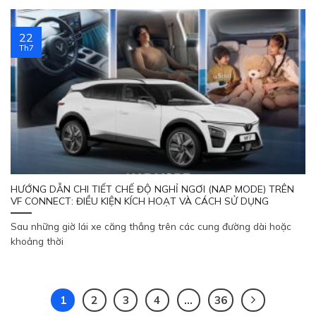
22
Th7
HƯỚNG DẪN CHI TIẾT CHẾ ĐỘ NGHỈ NGƠI (NAP MODE) TRÊN
VF CONNECT: ĐIỀU KIỆN KÍCH HOẠT VÀ CÁCH SỬ DỤNG
Sau những giờ lái xe căng thẳng trên các cung đường dài hoặc
khoảng thời
1
2
3
4
…
36