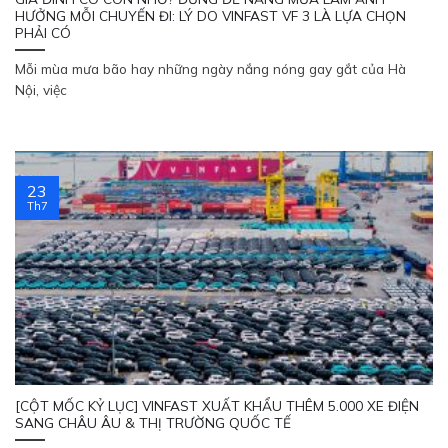
HƯỞNG MỖI CHUYẾN ĐI: LÝ DO VINFAST VF 3 LÀ LỰA CHỌN
Trả hết
Trả góp
PHẢI CÓ
Mỗi mùa mưa bão hay những ngày nắng nóng gay gắt của Hà
Nội, việc
23
Th7
[CỘT MỐC KỶ LỤC] VINFAST XUẤT KHẨU THÊM 5.000 XE ĐIỆN
SANG CHÂU ÂU & THỊ TRƯỜNG QUỐC TẾ