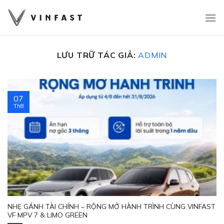
Bỏ
qua
nội
dung
LƯU TRỮ TÁC GIẢ:
ADMIN
07
Th8
NHẸ GÁNH TÀI CHÍNH – RỘNG MỞ HÀNH TRÌNH CÙNG VINFAST
VF MPV 7 & LIMO GREEN