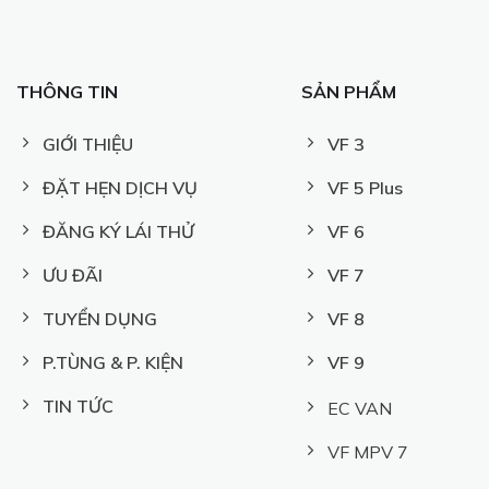
THÔNG TIN
SẢN PHẨM
GIỚI THIỆU
VF 3
ĐẶT HẸN DỊCH VỤ
VF 5 Plus
ĐĂNG KÝ LÁI THỬ
VF 6
ƯU ĐÃI
VF 7
TUYỂN DỤNG
VF 8
P.TÙNG & P. KIỆN
VF 9
TIN TỨC
EC VAN
VF MPV 7