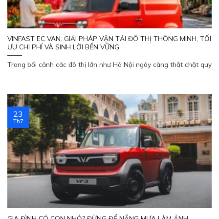
VINFAST EC VAN: GIẢI PHÁP VẬN TẢI ĐÔ THỊ THÔNG MINH, TỐI
ƯU CHI PHÍ VÀ SINH LỜI BỀN VỮNG
Trong bối cảnh các đô thị lớn như Hà Nội ngày càng thắt chặt quy
23
Th7
×
BÁO GIÁ LĂN BÁNH & LÁI THỬ
XE
Nhận báo giá Ưu Đãi tháng 08/2026 & Quà
tặng hấp dẫn
GIA ĐÌNH CÓ CON NHỎ? ĐỪNG ĐỂ NẮNG MƯA LÀM ẢNH