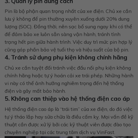
3. Quản lý pin đúng cách
Pin là bộ phận quan trọng nhất của xe điện. Chủ xe cần
lưu ý không để pin thường xuyên xuống dưới 20% dung
lượng (SOC). Đồng thời, nên sạc bổ sung ngay khi có thể
để đảm bảo xe luôn sẵn sàng vận hành, tránh tình
trạng hết pin giữa hành trình. Việc duy trì mức pin hợp lý
cũng góp phần bảo vệ tuổi thọ và hiệu suất của bộ pin.
4. Tránh sử dụng phụ kiện không chính hãng
Chủ xe cần tuyệt đối tránh việc đấu nối phụ kiện không
chính hãng hoặc tự ý hoán cải xe trái phép. Những hành
vi này có thể ảnh hưởng nghiêm trọng đến hệ thống
điện và gây mất bảo hành.
5. Không can thiệp vào hệ thống điện cao áp
Hệ thống điện cao áp là “trái tim” của xe điện, do đó việc
tự ý tháo lắp hay sửa chữa là điều cấm kỵ. Mọi vấn đề kỹ
thuật cần được xử lý bởi các kỹ thuật viên được đào tạo
chuyên nghiệp tại các trung tâm dịch vụ VinFast.