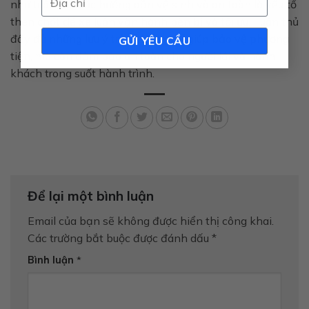
như tuân thủ các hướng dẫn vệ sinh và an toàn là yếu tố
then chốt để xe luôn vận hành bền bỉ và tối ưu. Tuân thủ
đầy đủ những lưu ý trên không chỉ giúp bảo vệ phương
tiện, mà còn đảm bảo an toàn cho người lái và hành
khách trong suốt hành trình.
Để lại một bình luận
Email của bạn sẽ không được hiển thị công khai.
Các trường bắt buộc được đánh dấu
*
Bình luận
*