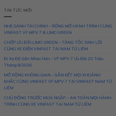
TIN TỨC MỚI
NHẸ GÁNH TÀI CHÍNH – RỘNG MỞ HÀNH TRÌNH CÙNG
VINFAST VF MPV 7 & LIMO GREEN
CHỚP ƯU ĐÃI LIMO GREEN – TĂNG TỐC SINH LỜI
CÙNG XE ĐIỆN VINFAST TẠI NAM TỪ LIÊM
Đi Xa Để Gần Nhau Hơn – VF MPV 7 Ưu Đãi 20 Triệu
Tháng 8/2026
MỞ RỘNG KHÔNG GIAN – GẮN KẾT MỌI KHOẢNH
KHẮC CÙNG VINFAST VF MPV 7 TẠI VINFAST NAM TỪ
LIÊM
CHỦ ĐỘNG TRƯỚC MƯA NGẬP – AN TOÀN MỌI HÀNH
TRÌNH CÙNG XE VINFAST TẠI NAM TỪ LIÊM