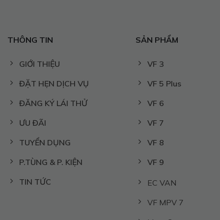
THÔNG TIN
SẢN PHẨM
GIỚI THIỆU
VF 3
ĐẶT HẸN DỊCH VỤ
VF 5 Plus
ĐĂNG KÝ LÁI THỬ
VF 6
ƯU ĐÃI
VF 7
TUYỂN DỤNG
VF 8
P.TÙNG & P. KIỆN
VF 9
TIN TỨC
EC VAN
VF MPV 7