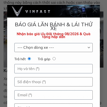
thống này bằng cách thắt sai cách hoặc can thiệp vào
×
khóa dây đai an toàn.
BÁO GIÁ LĂN BÁNH & LÁI THỬ
XE
Nhận báo giá Ưu Đãi tháng 08/2026 & Quà
tặng hấp dẫn
Trả hết
Trả góp
Kết luận
Xe ô tô điện VinFast không chỉ mang lại trải nghiệm lái
hiện đại, tiết kiệm và thân thiện với môi trường mà còn
đòi hỏi chủ xe tuân thủ những nguyên tắc sử dụng an
toàn. Việc bảo dưỡng định kỳ, sử dụng thiết bị đúng
cách, tránh can thiệp trái phép vào hệ thống điện, cũng