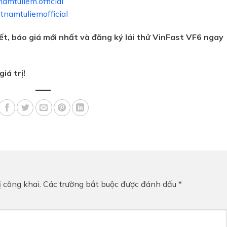
mtuliem.official
tnamtuliemofficial
iết, báo giá mới nhất và đăng ký lái thử VinFast VF6 ngay
iá trị!
 công khai.
Các trường bắt buộc được đánh dấu
*