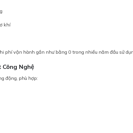
g
ơ khí
chi phí vận hành gần như bằng 0 trong nhiều năm đầu sử dụn
BÁO GIÁ LĂN BÁNH & LÁI THỬ XE
ất Công Nghệ
Nhận báo giá Ưu Đãi tháng 08/2026 & Quà tặng hấp dẫn
ng động, phù hợp:
Trả hết
Trả góp