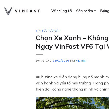
Bỏ
qua
Về chúng tôi
Sản phẩm
Bảng
nội
dung
TIN TỨC
,
ƯU ĐÃI
Chọn Xe Xanh – Không 
Ngay VinFast VF6 Tại 
ĐĂNG VÀO
26/02/2026
BỞI
ADMIN
Xu hướng xe điện đang bùng nổ mạnh mẽ 
vận hành và yếu tố môi trường. Trong p
hiện đại, công nghệ thông minh và chính