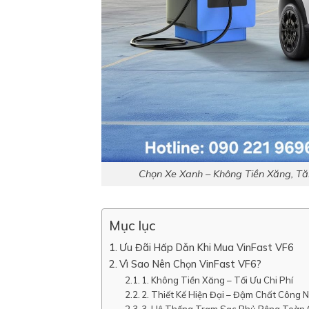
Chọn Xe Xanh – Không Tiền Xăng, Tă
Mục lục
Ưu Đãi Hấp Dẫn Khi Mua VinFast VF6
Vì Sao Nên Chọn VinFast VF6?
1. Không Tiền Xăng – Tối Ưu Chi Phí
2. Thiết Kế Hiện Đại – Đậm Chất Công 
3. Hệ Thống Trạm Sạc Phủ Rộng Toàn