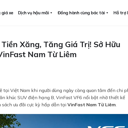
 giá xe
Dịch vụ hậu mãi
Đồng hành cùng bác tài
Hỗ trợ
Tiền Xăng, Tăng Giá Trị! Sở Hữu
VinFast Nam Từ Liêm
tại Việt Nam khi người dùng ngày càng quan tâm đến chi p
hân khúc SUV điện hạng B,
VinFast VF6
nổi bật nhờ thiết kế
 sách ưu đãi cực kỳ hấp dẫn tại
VinFast Nam Từ Liêm
.