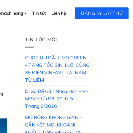
ĐĂNG KÝ LÁI THỬ
 khách hàng
Tin tức
Liên hệ
TIN TỨC MỚI
CHỚP ƯU ĐÃI LIMO GREEN
– TĂNG TỐC SINH LỜI CÙNG
XE ĐIỆN VINFAST TẠI NAM
TỪ LIÊM
Đi Xa Để Gần Nhau Hơn – VF
hí
MPV 7 Ưu Đãi 20 Triệu
Tháng 8/2026
MỞ RỘNG KHÔNG GIAN –
GẮN KẾT MỌI KHOẢNH
KHẮC CÙNG VINFAST VF