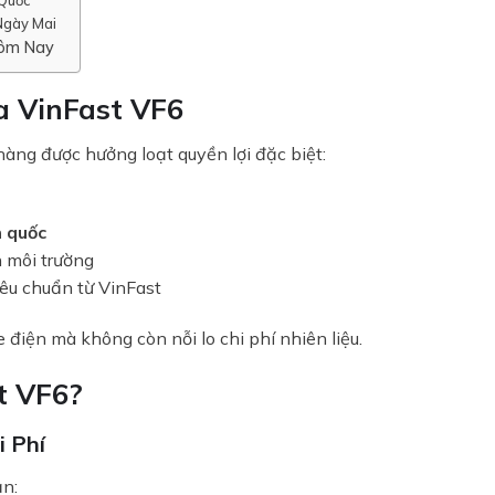
Ngày Mai
Hôm Nay
a VinFast VF6
 hàng được hưởng loạt quyền lợi đặc biệt:
n quốc
n môi trường
iêu chuẩn từ
VinFast
 điện mà không còn nỗi lo chi phí nhiên liệu.
t VF6?
i Phí
ạn: