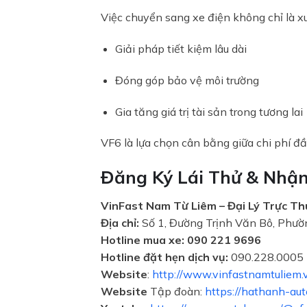
Việc chuyển sang xe điện không chỉ là xu
Giải pháp tiết kiệm lâu dài
Đóng góp bảo vệ môi trường
Gia tăng giá trị tài sản trong tương lai
VF6 là lựa chọn cân bằng giữa chi phí đầu
Đăng Ký Lái Thử & Nhậ
VinFast Nam Từ Liêm – Đại Lý Trực T
Địa chỉ:
Số 1, Đường Trịnh Văn Bô, Phư
Hotline mua xe: 090 221 9696
Hotline đặt hẹn dịch vụ:
090.228.0005
Website
:
http://www.vinfastnamtuliem.
Website
Tập đoàn:
https://hathanh-aut