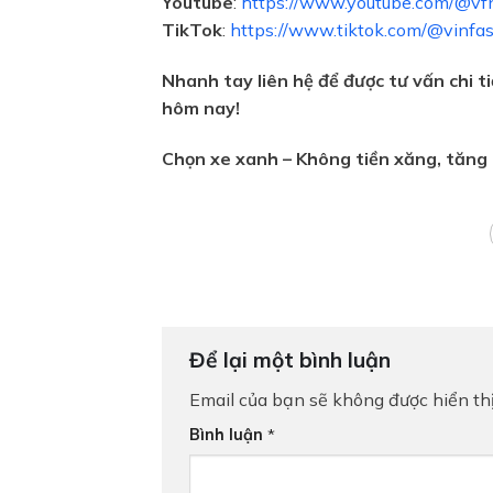
Youtube
:
https://www.youtube.com/@vfna
TikTok
:
https://www.tiktok.com/@vinfas
Nhanh tay liên hệ để được tư vấn chi t
hôm nay!
Chọn xe xanh – Không tiền xăng, tăng g
Để lại một bình luận
Email của bạn sẽ không được hiển thị
Bình luận
*