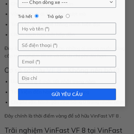
Chi phí bảo dưỡng thấp hơn
Vận hành cô ái, tăng tốc mượt mà
Trả hết
Trả góp
Trang bị công nghệ thông minh hiện đại
Chính sách hậu mãi hấp dẫn
Đây là mẫu xe phù hợp cho những ai mong muốn
nâng
cấp trải nghiệm lái xe và tối ưu chi phí dài hạn
.
Cơ sở sở hữu
VF 8
– Không nên bỏ lỡ
Ưu đãi đang ở mức tốt nhất trong năm
Tiết kiệm đến hàng trăm triệu đồng
Chi phí vận hành gần như bằng 0 trong nhiều năm
Đây chính là
thời điểm vàng để sở hữu VinFast VF 8
.
Trãi nghiệm VinFast VF 8 tại VinFast