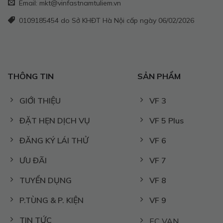
Email: mkt@vinfastnamtuliem.vn
0109185454 do Sở KHĐT Hà Nội cấp ngày 06/02/2026
THÔNG TIN
SẢN PHẨM
GIỚI THIỆU
VF 3
ĐẶT HẸN DỊCH VỤ
VF 5 Plus
ĐĂNG KÝ LÁI THỬ
VF 6
ƯU ĐÃI
VF 7
TUYỂN DỤNG
VF 8
P.TÙNG & P. KIỆN
VF 9
TIN TỨC
EC VAN