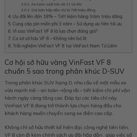
An toàn vượt trội với 11 túi khí
Giá bán hấp dẫn chỉ từ 780 triệu đồng
Ưu đãi lên đến 18% – Tiết kiệm hàng trăm triệu đồng
Cung cấp pin miễn phí 3 năm – Sử dụng ưu tiên tối ưu
Vì sao VinFast VF 8 là lựa chọn đáng giá?
Cơ sở sở hữu VF 8 – Không nên bỏ lỡ
Trãi nghiệm VinFast VF 8 tại VinFast Nam Từ Liêm
Cơ hội sở hữu vàng VinFast VF 8
chuẩn 5 sao trong phân khúc D-SUV
Trong phân khúc SUV hạng D, nhu cầu về một mẫu xe
vừa
mạnh mẽ – an toàn –rộng rãi – tiết kiệm chi phí vận
hành
ngày càng tăng cao. Đáp lại các tiêu chí này,
VinFast VF 8
đang trở thành lựa chọn hàng đầu cho
khách hàng muốn chuyển sang xe điện cao cấp.
Không chỉ sở hữu thiết kế hiện đại, công nghệ tiên tiến,
VF 8 còn đi kèm
chính sách ưu đãi hấp dẫn
, giúp việc sở