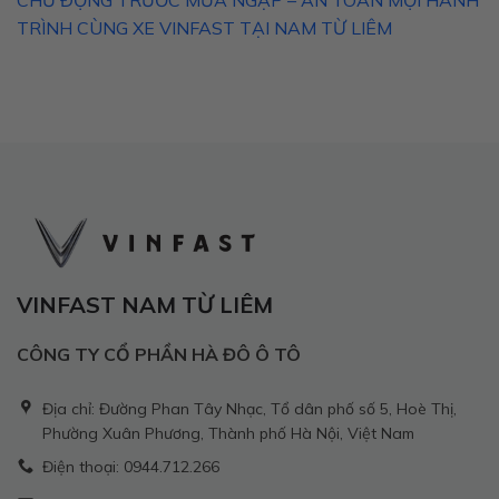
CHỦ ĐỘNG TRƯỚC MƯA NGẬP – AN TOÀN MỌI HÀNH
TRÌNH CÙNG XE VINFAST TẠI NAM TỪ LIÊM
VINFAST NAM TỪ LIÊM
CÔNG TY CỔ PHẦN HÀ ĐÔ Ô TÔ
Địa chỉ: Đường Phan Tây Nhạc, Tổ dân phố số 5, Hoè Thị,
Phường Xuân Phương, Thành phố Hà Nội, Việt Nam
Điện thoại: 0944.712.266