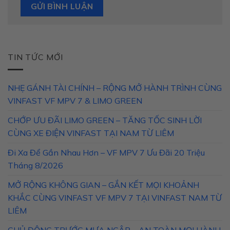
TIN TỨC MỚI
NHẸ GÁNH TÀI CHÍNH – RỘNG MỞ HÀNH TRÌNH CÙNG
VINFAST VF MPV 7 & LIMO GREEN
CHỚP ƯU ĐÃI LIMO GREEN – TĂNG TỐC SINH LỜI
CÙNG XE ĐIỆN VINFAST TẠI NAM TỪ LIÊM
Đi Xa Để Gần Nhau Hơn – VF MPV 7 Ưu Đãi 20 Triệu
Tháng 8/2026
MỞ RỘNG KHÔNG GIAN – GẮN KẾT MỌI KHOẢNH
KHẮC CÙNG VINFAST VF MPV 7 TẠI VINFAST NAM TỪ
LIÊM