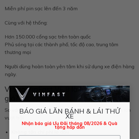
Miễn phí pin sạc lên đến 3 năm
Cùng với hệ thống:
Hơn
150.000 cổng sạc trên toàn quốc
Phủ sóng tại các thành phố, tốc độ cao, trung tâm
thương mại
Người dùng hoàn toàn yên tâm khi sử dụng xe điện hàng
ngày.
Vì sao
VinFast VF 8
là lựa chọn đáng
×
giá?
So với xe lo cùng phân khúc, VF 8 mang lại nhiều lợi ích
BÁO GIÁ LĂN BÁNH & LÁI THỬ
XE
vượt trội:
Nhận báo giá Ưu Đãi tháng 08/2026 & Quà
tặng hấp dẫn
Không tốn chi phí lo dầu