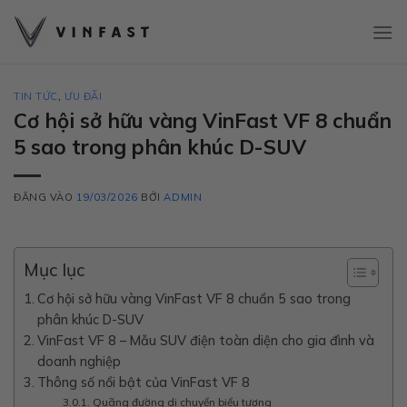
Bỏ
qua
nội
dung
TIN TỨC
,
ƯU ĐÃI
Cơ hội sở hữu vàng VinFast VF 8 chuẩn
5 sao trong phân khúc D-SUV
ĐĂNG VÀO
19/03/2026
BỞI
ADMIN
Mục lục
Cơ hội sở hữu vàng VinFast VF 8 chuẩn 5 sao trong
phân khúc D-SUV
VinFast VF 8 – Mẫu SUV điện toàn diện cho gia đình và
doanh nghiệp
Thông số nổi bật của VinFast VF 8
Quãng đường di chuyển biểu tượng