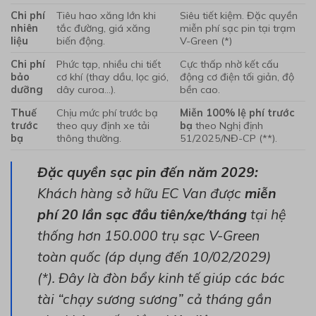
Chi phí
Tiêu hao xăng lớn khi
Siêu tiết kiệm. Đặc quyền
nhiên
tắc đường, giá xăng
miễn phí sạc pin tại trạm
liệu
biến động.
V-Green (*)
Chi phí
Phức tạp, nhiều chi tiết
Cực thấp nhờ kết cấu
bảo
cơ khí (thay dầu, lọc gió,
động cơ điện tối giản, độ
dưỡng
dây curoa…).
bền cao.
Thuế
Chịu mức phí trước bạ
Miễn 100% lệ phí trước
trước
theo quy định xe tải
bạ
theo Nghị định
bạ
thông thường.
51/2025/NĐ-CP (**).
Đặc quyền sạc pin đến năm 2029:
Khách hàng sở hữu EC Van được
miễn
phí 20 lần sạc đầu tiên/xe/tháng
tại hệ
thống hơn 150.000 trụ sạc V-Green
toàn quốc (áp dụng đến 10/02/2029)
(*). Đây là đòn bẩy kinh tế giúp các bác
tài “chạy sương sương” cả tháng gần