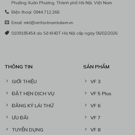
Phường Xuân Phương, Thành phố Hà Nội, Việt Nam
Điện thoại: 0944.712.266
Email: mkt@vinfastnamtuliem.vn
0109185454 do Sở KHĐT Hà Nội cấp ngày 06/02/2026
THÔNG TIN
SẢN PHẨM
GIỚI THIỆU
VF 3
ĐẶT HẸN DỊCH VỤ
VF 5 Plus
ĐĂNG KÝ LÁI THỬ
VF 6
ƯU ĐÃI
VF 7
TUYỂN DỤNG
VF 8