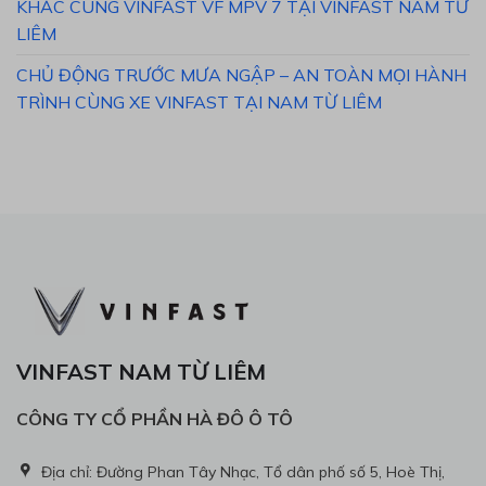
KHẮC CÙNG VINFAST VF MPV 7 TẠI VINFAST NAM TỪ
LIÊM
CHỦ ĐỘNG TRƯỚC MƯA NGẬP – AN TOÀN MỌI HÀNH
TRÌNH CÙNG XE VINFAST TẠI NAM TỪ LIÊM
VINFAST NAM TỪ LIÊM
CÔNG TY CỔ PHẦN HÀ ĐÔ Ô TÔ
Địa chỉ: Đường Phan Tây Nhạc, Tổ dân phố số 5, Hoè Thị,