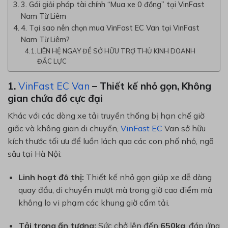
3. Gói giải pháp tài chính “Mua xe 0 đồng” tại VinFast
Nam Từ Liêm
4. Tại sao nên chọn mua VinFast EC Van tại VinFast
Nam Từ Liêm?
LIÊN HỆ NGAY ĐỂ SỞ HỮU TRỢ THỦ KINH DOANH
ĐẮC LỰC
1.
VinFast EC Van
– Thiết kế nhỏ gọn, Không
gian chứa đồ cực đại
Khác với các dòng xe tải truyền thống bị hạn chế giờ
giấc và không gian di chuyển,
VinFast EC
Van sở hữu
kích thước tối ưu để luồn lách qua các con phố nhỏ, ngõ
sâu tại Hà Nội:
Linh hoạt đô thị:
Thiết kế nhỏ gọn giúp xe dễ dàng
quay đầu, di chuyển mượt mà trong giờ cao điểm mà
không lo vi phạm các khung giờ cấm tải.
Tải trọng ấn tượng:
Sức chở lên đến
650kg
, đáp ứng