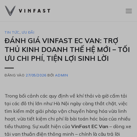
Bỏ
qua
nội
dung
TIN TỨC
,
ƯU ĐÃI
ĐÁNH GIÁ VINFAST EC VAN: TRỢ
THỦ KINH DOANH THẾ HỆ MỚI – TỐI
ƯU CHI PHÍ, TIỆN LỢI SINH LỜI
ĐĂNG VÀO
27/05/2026
BỞI
ADMIN
Trong bối cảnh các quy định về khí thải và giờ cấm tải
tại các đô thị lớn như Hà Nội ngày càng thắt chặt, việc
tìm kiếm một giải pháp vận chuyển hàng hóa vừa linh
hoạt, vừa tiết kiệm chi phí là bài toán hóc búa của nhiều
tiểu thương. Sự xuất hiện của
VinFast EC Van
– dòng xe
tải van thuần điện thông minh – chính là câu trả lời