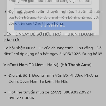
không làm gián đoạn tiến độ công việc của bạn.
Đội ngũ chuyên viên chuyên nghiệp:
Tư vấn tận tâm
bài toán trả góp, tối ưu chi phí lăn bánh phù hợp với
dòng tiền của từng khách hàng.
LIÊN HỆ NGAY ĐỂ SỞ HỮU TRỢ THỦ KINH DOANH
ĐẮC LỰC
Cơ hội nhận ưu đãi 3% của chương trình “Thu xăng – Đổi
điện” chỉ áp dụng đến hết ngày
31/05/2026
. Đừng bỏ lỡ!
VinFast Nam Từ Liêm – Hà Nội (Hà Thành Auto)
Địa chỉ:
Số 1, Đường Trịnh Văn Bô, Phường Phương
Canh, Quận Nam Từ Liêm, Hà Nội.
Hotline tư vấn mua xe (24/7):
0989.932.992
/
090.221.9696