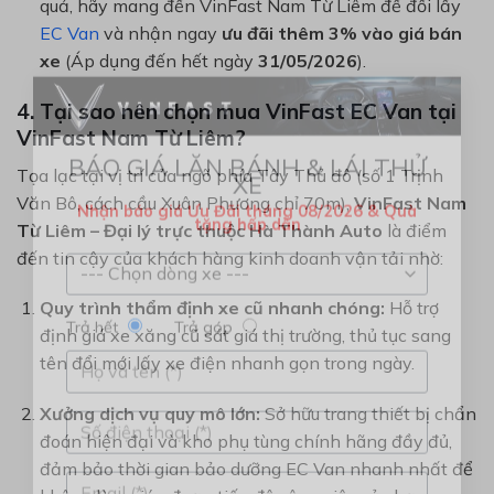
quả, hãy mang đến VinFast Nam Từ Liêm để đổi lấy
EC Van
và nhận ngay
ưu đãi thêm 3% vào giá bán
xe
(Áp dụng đến hết ngày
31/05/2026
).
4. Tại sao nên chọn mua VinFast EC Van tại
×
VinFast Nam Từ Liêm?
Tọa lạc tại vị trí cửa ngõ phía Tây Thủ đô (số 1 Trịnh
BÁO GIÁ LĂN BÁNH & LÁI THỬ
Văn Bô, cách cầu Xuân Phương chỉ 70m),
VinFast Nam
XE
Từ Liêm – Đại lý trực thuộc Hà Thành Auto
là điểm
Nhận báo giá Ưu Đãi tháng 08/2026 & Quà
tặng hấp dẫn
đến tin cậy của khách hàng kinh doanh vận tải nhờ:
Quy trình thẩm định xe cũ nhanh chóng:
Hỗ trợ
định giá xe xăng cũ sát giá thị trường, thủ tục sang
Trả hết
Trả góp
tên đổi mới lấy xe điện nhanh gọn trong ngày.
Xưởng dịch vụ quy mô lớn:
Sở hữu trang thiết bị chẩn
đoán hiện đại và kho phụ tùng chính hãng đầy đủ,
đảm bảo thời gian bảo dưỡng EC Van nhanh nhất để