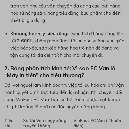
trọn vẹn nhu cầu vận chuyển đa dạng các loại hàng
hóa từ nông sản, hàng tiêu dùng, bưu phẩm cho đến
thiết bị gia dụng.
Khoang hành lý siêu rộng:
Dung tích thùng hàng lên
tới
2.600L
, không gian được tối ưu hóa vuông vức giúp
việc bốc xếp, sắp xếp hàng hóa trở nên dễ dàng và
tận dụng tối đa diện tích cho mỗi chuyến đi.
2. Bảng phân tích kinh tế: Vì sao EC Van là
“Máy in tiền” cho tiểu thương?
Đối với người làm kinh doanh, việc tối ưu hóa chi phí vận
hành quyết định trực tiếp đến lợi nhuận. Khi chuyển đổi
sang VinFast EC Van, bạn sẽ tiết kiệm được một khoản
chi phí khổng lồ nhờ các đặc quyền năng lượng:
Tiêu
Xe tải Van chạy xăng
VinFast EC Van (Thuần
chí
truyền thống
điện)