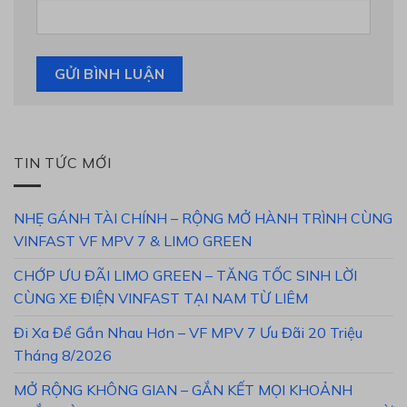
TIN TỨC MỚI
NHẸ GÁNH TÀI CHÍNH – RỘNG MỞ HÀNH TRÌNH CÙNG
VINFAST VF MPV 7 & LIMO GREEN
CHỚP ƯU ĐÃI LIMO GREEN – TĂNG TỐC SINH LỜI
CÙNG XE ĐIỆN VINFAST TẠI NAM TỪ LIÊM
Đi Xa Để Gần Nhau Hơn – VF MPV 7 Ưu Đãi 20 Triệu
Tháng 8/2026
MỞ RỘNG KHÔNG GIAN – GẮN KẾT MỌI KHOẢNH