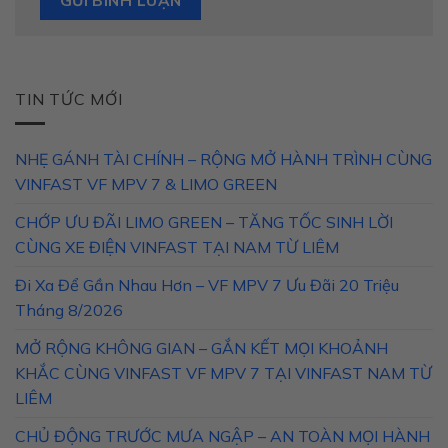
TIN TỨC MỚI
NHẸ GÁNH TÀI CHÍNH – RỘNG MỞ HÀNH TRÌNH CÙNG
VINFAST VF MPV 7 & LIMO GREEN
CHỚP ƯU ĐÃI LIMO GREEN – TĂNG TỐC SINH LỜI
CÙNG XE ĐIỆN VINFAST TẠI NAM TỪ LIÊM
Đi Xa Để Gần Nhau Hơn – VF MPV 7 Ưu Đãi 20 Triệu
Tháng 8/2026
MỞ RỘNG KHÔNG GIAN – GẮN KẾT MỌI KHOẢNH
KHẮC CÙNG VINFAST VF MPV 7 TẠI VINFAST NAM TỪ
LIÊM
CHỦ ĐỘNG TRƯỚC MƯA NGẬP – AN TOÀN MỌI HÀNH