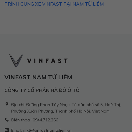
TRÌNH CÙNG XE VINFAST TẠI NAM TỪ LIÊM
VINFAST NAM TỪ LIÊM
CÔNG TY CỔ PHẦN HÀ ĐÔ Ô TÔ
Địa chỉ: Đường Phan Tây Nhạc, Tổ dân phố số 5, Hoè Thị,
Phường Xuân Phương, Thành phố Hà Nội, Việt Nam
Điện thoại: 0944.712.266
Email: mkt@vinfastnamtuliem.vn