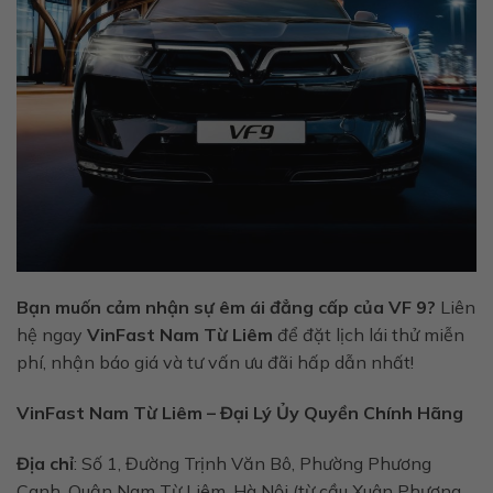
Bạn muốn cảm nhận sự êm ái đẳng cấp của VF 9?
Liên
hệ ngay
VinFast Nam Từ Liêm
để đặt lịch lái thử miễn
phí, nhận báo giá và tư vấn ưu đãi hấp dẫn nhất!
VinFast Nam Từ Liêm – Đại Lý Ủy Quyền Chính Hãng
Địa chỉ
: Số 1, Đường Trịnh Văn Bô, Phường Phương
Canh, Quận Nam Từ Liêm, Hà Nội (từ cầu Xuân Phương