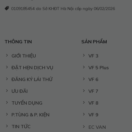
0109185454 do Sở KHĐT Hà Nội cấp ngày 06/02/2026
THÔNG TIN
SẢN PHẨM
GIỚI THIỆU
VF 3
ĐẶT HẸN DỊCH VỤ
VF 5 Plus
ĐĂNG KÝ LÁI THỬ
VF 6
ƯU ĐÃI
VF 7
TUYỂN DỤNG
VF 8
P.TÙNG & P. KIỆN
VF 9
TIN TỨC
EC VAN