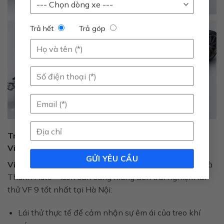
Trả hết
Trả góp
Trải Nghiệm Hệ Thống Treo Khí Nén Thực Tế Tại
VinFast Nam Từ Liêm
VinFast Nam Từ Liêm
– đại lý ủy quyền chính hãng Hà
Thành Auto – luôn sẵn sàng mang đến trải nghiệm lái
thử VF 9 tốt nhất tại Hà Nội:
Lái thử thực tế để cảm nhận sự êm ái của treo khí