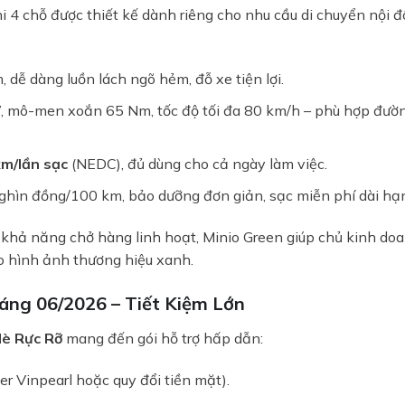
i 4 chỗ được thiết kế dành riêng cho nhu cầu di chuyển nội đ
, dễ dàng luồn lách ngõ hẻm, đỗ xe tiện lợi.
W, mô-men xoắn 65 Nm, tốc độ tối đa 80 km/h – phù hợp đườ
m/lần sạc
(NEDC), đủ dùng cho cả ngày làm việc.
BÁO GIÁ LĂN BÁNH & LÁI THỬ XE
nghìn đồng/100 km, bảo dưỡng đơn giản, sạc miễn phí dài hạ
Nhận báo giá Ưu Đãi tháng 08/2026 & Quà tặng hấp dẫn
 và khả năng chở hàng linh hoạt, Minio Green giúp chủ kinh do
o hình ảnh thương hiệu xanh.
Trả hết
Trả góp
áng 06/2026 – Tiết Kiệm Lớn
è Rực Rỡ
mang đến gói hỗ trợ hấp dẫn:
r Vinpearl hoặc quy đổi tiền mặt).