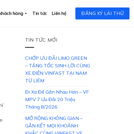
ĐĂNG KÝ LÁI THỬ
 khách hàng
Tin tức
Liên hệ
TIN TỨC MỚI
CHỚP ƯU ĐÃI LIMO GREEN
– TĂNG TỐC SINH LỜI CÙNG
XE ĐIỆN VINFAST TẠI NAM
TỪ LIÊM
Đi Xa Để Gần Nhau Hơn – VF
MPV 7 Ưu Đãi 20 Triệu
hí
Tháng 8/2026
MỞ RỘNG KHÔNG GIAN –
ắm
GẮN KẾT MỌI KHOẢNH
KHẮC CÙNG VINFAST VF