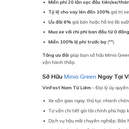
Miễn phí 20 lần sạc đầu tiên/xe/thá
Tỷ lệ cho vay lên đến 100%
giá trị x
Ưu đãi 6%
giá bán hoặc hỗ trợ lãi suấ
Mua xe với chi phí ban đầu từ 0 đồn
Miễn 100% lệ phí trước bạ
(**).
Tổng ưu đãi
giúp bạn sở hữu Minio Green
vận hành thấp.
Sở Hữu
Minio Green
Ngay Tại V
VinFast Nam Từ Liêm
– Đại lý ủy quyền
Xe sẵn giao ngay, thủ tục nhanh chón
Tư vấn chi tiết gói tài chính phù hợp 
Dịch vụ hậu mãi chuyên nghiệp: Bảo h