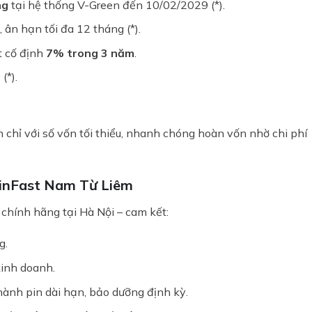
ng
tại hệ thống V-Green đến 10/02/2029 (*).
e, ân hạn tối đa 12 tháng (*).
t cố định
7% trong 3 năm
.
g
(*).
 chỉ với số vốn tối thiểu, nhanh chóng hoàn vốn nhờ chi phí
inFast Nam Từ Liêm
 chính hãng tại Hà Nội – cam kết:
g.
kinh doanh.
ành pin dài hạn, bảo dưỡng định kỳ.