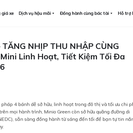
 giá xe
Dịch vụ hậu mãi
Đồng hành cùng bác tài
Hỗ trợ
– TĂNG NHỊP THU NHẬP CÙNG
ini Linh Hoạt, Tiết Kiệm Tối Đa
26
 pháp 4 bánh dễ sở hữu, linh hoạt trong đô thị và tối ưu chi p
rên mọi hành trình, Minio Green còn sở hữu quãng đường di
NEDC), sẵn sàng đồng hành từ sáng đến tối để bạn tự tin n
y.