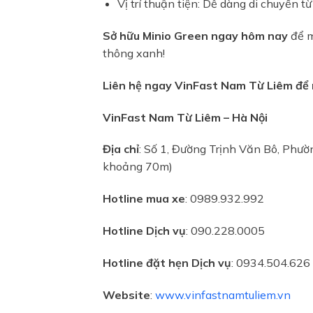
Vị trí thuận tiện: Dễ dàng di chuyển t
Sở hữu Minio Green ngay hôm nay
để m
thông xanh!
Liên hệ ngay VinFast Nam Từ Liêm để nh
VinFast Nam Từ Liêm – Hà Nội
Địa chỉ
: Số 1, Đường Trịnh Văn Bô, Phư
khoảng 70m)
Hotline mua xe
: 0989.932.992
Hotline Dịch vụ
: 090.228.0005
Hotline đặt hẹn Dịch vụ
: 0934.504.626
Website
:
www.vinfastnamtuliem.vn