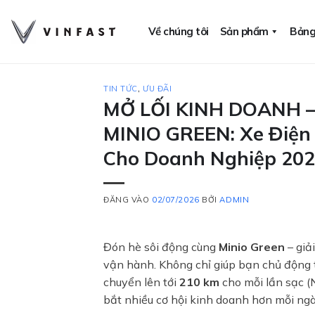
Bỏ
qua
Về chúng tôi
Sản phẩm
Bảng
nội
dung
TIN TỨC
,
ƯU ĐÃI
MỞ LỐI KINH DOANH 
MINIO GREEN: Xe Điện M
Cho Doanh Nghiệp 20
ĐĂNG VÀO
02/07/2026
BỞI
ADMIN
Đón hè sôi động cùng
Minio Green
– giải
vận hành. Không chỉ giúp bạn chủ động t
chuyển lên tới
210 km
cho mỗi lần sạc (
bắt nhiều cơ hội kinh doanh hơn mỗi ngà