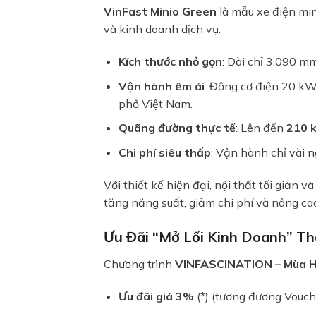
VinFast Minio Green
là mẫu xe điện min
và kinh doanh dịch vụ:
Kích thước nhỏ gọn
: Dài chỉ 3.090 mm
Vận hành êm ái
: Động cơ điện 20 k
phố Việt Nam.
Quãng đường thực tế
: Lên đến
210 k
Chi phí siêu thấp
: Vận hành chỉ vài 
Với thiết kế hiện đại, nội thất tối giản
tăng năng suất, giảm chi phí và nâng ca
Ưu Đãi “Mở Lối Kinh Doanh” Th
Chương trình
VINFASCINATION – Mùa H
Ưu đãi giá 3%
(*) (tương đương Vouche