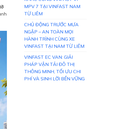
MPV 7 TẠI VINFAST NAM
Rỡ
TỪ LIÊM
oanh
CHỦ ĐỘNG TRƯỚC MƯA
NGẬP – AN TOÀN MỌI
HÀNH TRÌNH CÙNG XE
VINFAST TẠI NAM TỪ LIÊM
VINFAST EC VAN: GIẢI
PHÁP VẬN TẢI ĐÔ THỊ
THÔNG MINH, TỐI ƯU CHI
PHÍ VÀ SINH LỜI BỀN VỮNG