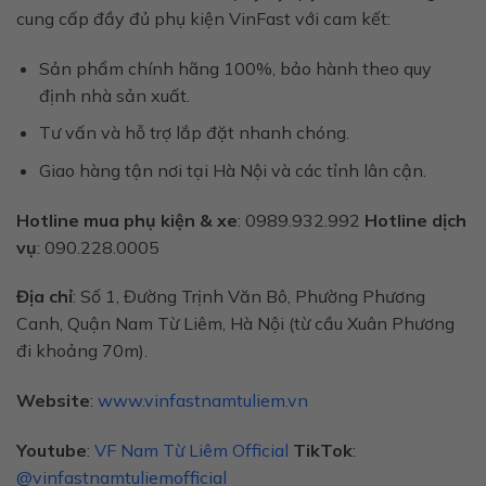
cung cấp đầy đủ phụ kiện VinFast với cam kết:
Sản phẩm chính hãng 100%, bảo hành theo quy
định nhà sản xuất.
Tư vấn và hỗ trợ lắp đặt nhanh chóng.
Giao hàng tận nơi tại Hà Nội và các tỉnh lân cận.
Hotline mua phụ kiện & xe
: 0989.932.992
Hotline dịch
vụ
: 090.228.0005
Địa chỉ
: Số 1, Đường Trịnh Văn Bô, Phường Phương
Canh, Quận Nam Từ Liêm, Hà Nội (từ cầu Xuân Phương
đi khoảng 70m).
Website
:
www.vinfastnamtuliem.vn
Youtube
:
VF Nam Từ Liêm Official
TikTok
:
@vinfastnamtuliemofficial