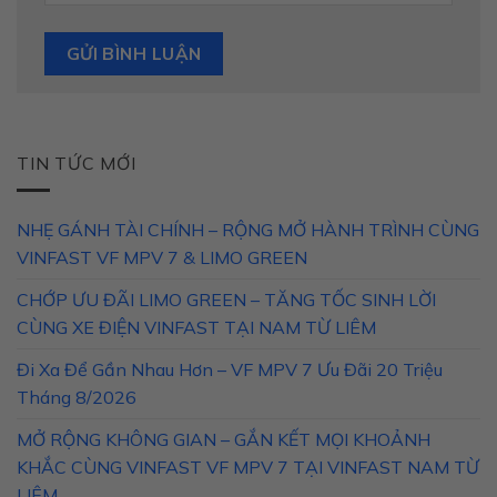
TIN TỨC MỚI
NHẸ GÁNH TÀI CHÍNH – RỘNG MỞ HÀNH TRÌNH CÙNG
VINFAST VF MPV 7 & LIMO GREEN
CHỚP ƯU ĐÃI LIMO GREEN – TĂNG TỐC SINH LỜI
CÙNG XE ĐIỆN VINFAST TẠI NAM TỪ LIÊM
Đi Xa Để Gần Nhau Hơn – VF MPV 7 Ưu Đãi 20 Triệu
Tháng 8/2026
MỞ RỘNG KHÔNG GIAN – GẮN KẾT MỌI KHOẢNH
KHẮC CÙNG VINFAST VF MPV 7 TẠI VINFAST NAM TỪ
LIÊM