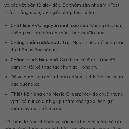
và các vết bẩn từ giày dép. Bộ thảm sàn nhựa VinFast
chính hãng mang đến giải pháp toàn diện:
Chất liệu PVC nguyên sinh cao cấp
: Không độc hại,
không mùi, an toàn cho sức khỏe người dùng.
Chống thấm nước vượt trội
: Ngăn nước, đồ uống tràn
đổ thấm xuống sàn xe.
Chống trượt hiệu quả
: Giữ thảm cố định, tăng độ
bám khi tài xế thao tác chân ga – phanh.
Dễ vệ sinh
: Lau chùi nhanh chóng, tiết kiệm thời gian
bảo dưỡng xe.
Thiết kế riêng cho Nerio Green
: May đo chuẩn từng
vị trí, có nút cố định giúp thảm không xô lệch, giữ
thẩm mỹ nội thất lâu dài.
Bộ thảm không chỉ bảo vệ sàn xe khỏi mài mòn mà còn
nâng tầm không gian nội thất, tạo cảm giác sạch sẽ và