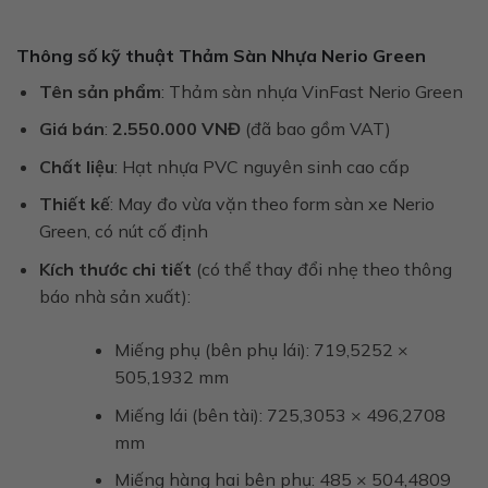
Thông số kỹ thuật Thảm Sàn Nhựa Nerio Green
Tên sản phẩm
: Thảm sàn nhựa VinFast Nerio Green
Giá bán
:
2.550.000 VNĐ
(đã bao gồm VAT)
Chất liệu
: Hạt nhựa PVC nguyên sinh cao cấp
Thiết kế
: May đo vừa vặn theo form sàn xe Nerio
Green, có nút cố định
Kích thước chi tiết
(có thể thay đổi nhẹ theo thông
báo nhà sản xuất):
Miếng phụ (bên phụ lái): 719,5252 ×
505,1932 mm
Miếng lái (bên tài): 725,3053 × 496,2708
mm
Miếng hàng hai bên phụ: 485 × 504,4809