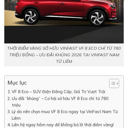
THỜI ĐIỂM VÀNG SỞ HỮU VINFAST VF 8 ECO CHỈ TỪ 780
TRIỆU ĐỒNG – ƯU ĐÃI KHỦNG 2026 TẠI VINFAST NAM
TỪ LIÊM
Mục lục
VF 8 Eco – SUV Điện Đẳng Cấp, Giá Trị Vượt Trội
Ưu đãi “khủng” – Cơ hội sở hữu VF 8 Eco chỉ từ 780
triệu
Lý do nên chọn mua VF 8 Eco ngay tại VinFast Nam Từ
Liêm
Liên hệ ngay hôm nay để không bỏ lỡ thời điểm vàng!