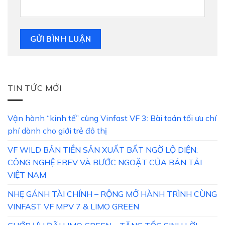
TIN TỨC MỚI
Vận hành “kinh tế” cùng Vinfast VF 3: Bài toán tối ưu chí
phí dành cho giới trẻ đô thị
VF WILD BẢN TIỀN SẢN XUẤT BẤT NGỜ LỘ DIỆN:
CÔNG NGHỆ EREV VÀ BƯỚC NGOẶT CỦA BÁN TẢI
VIỆT NAM
NHẸ GÁNH TÀI CHÍNH – RỘNG MỞ HÀNH TRÌNH CÙNG
VINFAST VF MPV 7 & LIMO GREEN