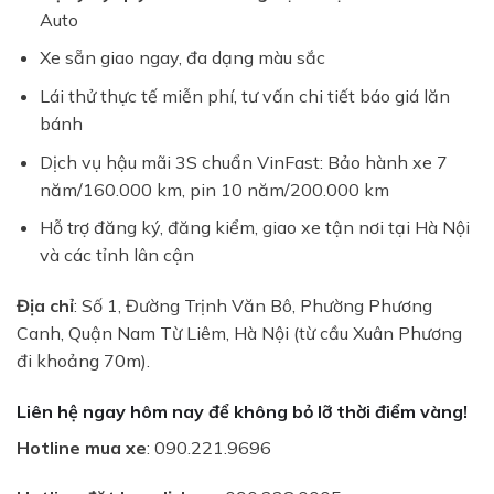
Auto
Xe sẵn giao ngay, đa dạng màu sắc
Lái thử thực tế miễn phí, tư vấn chi tiết báo giá lăn
×
bánh
Dịch vụ hậu mãi 3S chuẩn VinFast: Bảo hành xe 7
BÁO GIÁ LĂN BÁNH & LÁI THỬ
năm/160.000 km, pin 10 năm/200.000 km
XE
Hỗ trợ đăng ký, đăng kiểm, giao xe tận nơi tại Hà Nội
Nhận báo giá Ưu Đãi tháng 08/2026 & Quà
tặng hấp dẫn
và các tỉnh lân cận
Địa chỉ
: Số 1, Đường Trịnh Văn Bô, Phường Phương
Canh, Quận Nam Từ Liêm, Hà Nội (từ cầu Xuân Phương
Trả hết
Trả góp
đi khoảng 70m).
Liên hệ ngay hôm nay để không bỏ lỡ thời điểm vàng!
Hotline mua xe
: 090.221.9696