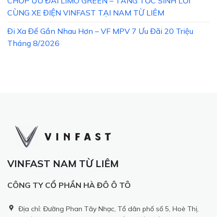
CHỚP ƯU ĐÃI LIMO GREEN – TĂNG TỐC SINH LỜI
CÙNG XE ĐIỆN VINFAST TẠI NAM TỪ LIÊM
Đi Xa Để Gần Nhau Hơn – VF MPV 7 Ưu Đãi 20 Triệu
Tháng 8/2026
VINFAST NAM TỪ LIÊM
CÔNG TY CỔ PHẦN HÀ ĐÔ Ô TÔ
Địa chỉ: Đường Phan Tây Nhạc, Tổ dân phố số 5, Hoè Thị,