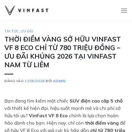
Bỏ
qua
nội
dung
TIN TỨC
,
ƯU ĐÃI
THỜI ĐIỂM VÀNG SỞ HỮU VINFAST
VF 8 ECO CHỈ TỪ 780 TRIỆU ĐỒNG –
ƯU ĐÃI KHỦNG 2026 TẠI VINFAST
NAM TỪ LIÊM
ĐĂNG VÀO
11/05/2026
BỞI
ADMIN
Bạn đang tìm kiếm một chiếc
SUV điện cao cấp 5 chỗ
với thiết kế hiện đại, hiệu suất mạnh mẽ và chi phí sở
hữu tối ưu?
VinFast VF 8 Eco
chính là lựa chọn hoàn
hảo dành cho bạn. Hiện nay, chỉ còn
thời điểm vàng
để
sở hữu VF 8 Eco với giá cực kỳ hấp dẫn
chỉ từ 780 triệu