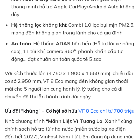
thông minh hỗ trợ Apple CarPlay/Android Auto không
dây
Hệ thống lọc không khí
: Combi 1.0 lọc bụi mịn PM2.5,
mang đến không gian trong lành cho cả gia đình
An toàn
: Hệ thống
ADAS
tiên tiến (Hỗ trợ lái xe nâng
cao), 11 túi khí, camera 360°, phanh khẩn cấp tự
động… đạt chuẩn an toàn quốc tế 5 sao
Với kích thước lớn (4.750 x 1.900 x 1.660 mm), chiều dài
cơ sở 2.950 mm, VF 8 Eco mang đến không gian thoải
mái cho 5 người lớn cùng hành lý, lý tưởng cho cả di
chuyển đô thị lẫn hành trình dài ngày.
Ưu đãi “khủng” – Cơ hội sở hữu
VF 8 Eco chỉ từ 780 triệu
Nhờ chương trình
“Mãnh Liệt Vì Tương Lai Xanh”
cùng
chính sách hỗ trợ từ nhà nước (miễn trước bạ xe điện
đến hết 2027), VinFast Nam Từ Liêm đang áp dụng mức