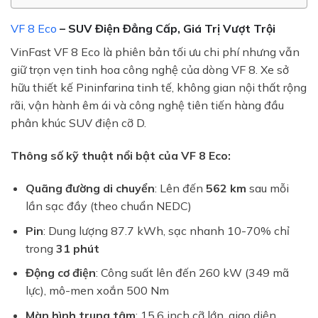
VF 8 Eco
– SUV Điện Đẳng Cấp, Giá Trị Vượt Trội
VinFast VF 8 Eco là phiên bản tối ưu chi phí nhưng vẫn
giữ trọn vẹn tinh hoa công nghệ của dòng VF 8. Xe sở
hữu thiết kế Pininfarina tinh tế, không gian nội thất rộng
rãi, vận hành êm ái và công nghệ tiên tiến hàng đầu
phân khúc SUV điện cỡ D.
Thông số kỹ thuật nổi bật của VF 8 Eco:
Quãng đường di chuyển
: Lên đến
562 km
sau mỗi
lần sạc đầy (theo chuẩn NEDC)
Pin
: Dung lượng 87.7 kWh, sạc nhanh 10-70% chỉ
trong
31 phút
Động cơ điện
: Công suất lên đến 260 kW (349 mã
lực), mô-men xoắn 500 Nm
Màn hình trung tâm
: 15.6 inch cỡ lớn, giao diện