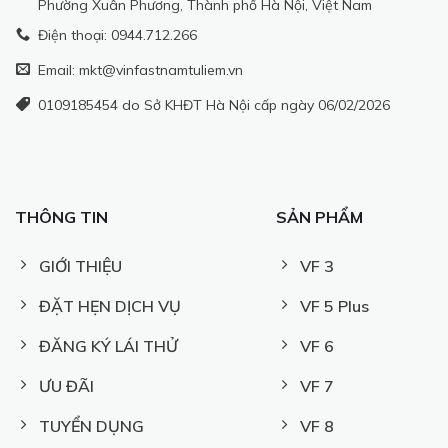
Phường Xuân Phương, Thành phố Hà Nội, Việt Nam
Điện thoại: 0944.712.266
Email: mkt@vinfastnamtuliem.vn
0109185454 do Sở KHĐT Hà Nội cấp ngày 06/02/2026
THÔNG TIN
SẢN PHẨM
GIỚI THIỆU
VF 3
ĐẶT HẸN DỊCH VỤ
VF 5 Plus
ĐĂNG KÝ LÁI THỬ
VF 6
ƯU ĐÃI
VF 7
TUYỂN DỤNG
VF 8