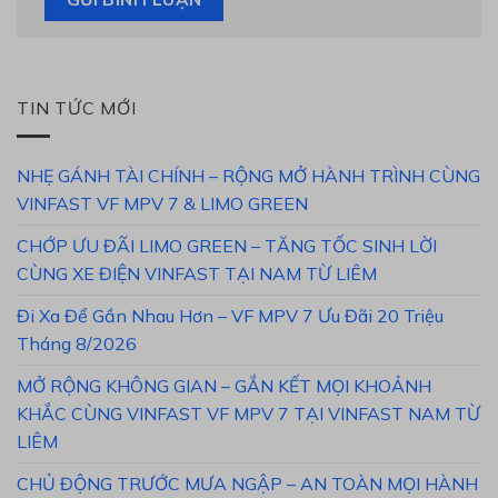
TIN TỨC MỚI
NHẸ GÁNH TÀI CHÍNH – RỘNG MỞ HÀNH TRÌNH CÙNG
VINFAST VF MPV 7 & LIMO GREEN
CHỚP ƯU ĐÃI LIMO GREEN – TĂNG TỐC SINH LỜI
CÙNG XE ĐIỆN VINFAST TẠI NAM TỪ LIÊM
Đi Xa Để Gần Nhau Hơn – VF MPV 7 Ưu Đãi 20 Triệu
Tháng 8/2026
MỞ RỘNG KHÔNG GIAN – GẮN KẾT MỌI KHOẢNH
KHẮC CÙNG VINFAST VF MPV 7 TẠI VINFAST NAM TỪ
LIÊM
CHỦ ĐỘNG TRƯỚC MƯA NGẬP – AN TOÀN MỌI HÀNH