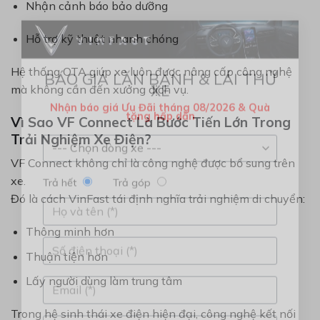
Nhận cảnh báo bảo dưỡng
Hỗ trợ kỹ thuật nhanh chóng
×
Hệ thống OTA giúp xe luôn được nâng cấp công nghệ
mà không cần đến xưởng dịch vụ.
BÁO GIÁ LĂN BÁNH & LÁI THỬ
XE
Vì Sao VF Connect Là Bước Tiến Lớn Trong
Nhận báo giá Ưu Đãi tháng 08/2026 & Quà
tặng hấp dẫn
Trải Nghiệm Xe Điện?
VF Connect không chỉ là công nghệ được bổ sung trên
xe.
Đó là cách VinFast tái định nghĩa trải nghiệm di chuyển:
Trả hết
Trả góp
Thông minh hơn
Thuận tiện hơn
Lấy người dùng làm trung tâm
Trong hệ sinh thái xe điện hiện đại, công nghệ kết nối