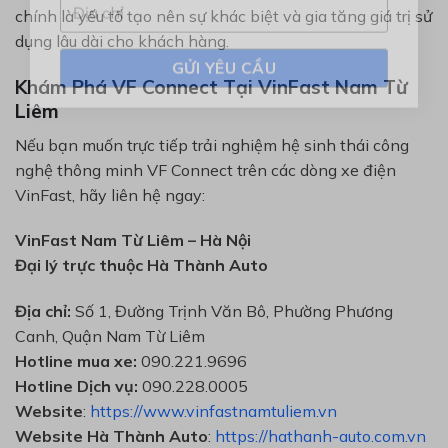
chính là yếu tố tạo nên sự khác biệt và gia tăng giá trị sử
dụng lâu dài cho khách hàng.
Khám Phá VF Connect Tại VinFast Nam Từ
Liêm
Nếu bạn muốn trực tiếp trải nghiệm hệ sinh thái công
nghệ thông minh VF Connect trên các dòng xe điện
VinFast, hãy liên hệ ngay:
VinFast Nam Từ Liêm – Hà Nội
Đại lý trực thuộc Hà Thành Auto
Địa chỉ:
Số 1, Đường Trịnh Văn Bô, Phường Phương
Canh, Quận Nam Từ Liêm
Hotline mua xe:
090.221.9696
Hotline Dịch vụ:
090.228.0005
Website
:
https://www.vinfastnamtuliem.vn
Website Hà Thành Auto
:
https://hathanh-auto.com.vn