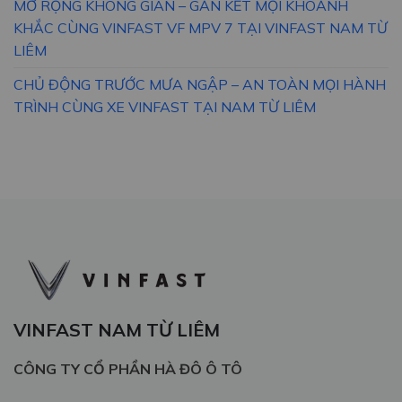
MỞ RỘNG KHÔNG GIAN – GẮN KẾT MỌI KHOẢNH
KHẮC CÙNG VINFAST VF MPV 7 TẠI VINFAST NAM TỪ
LIÊM
CHỦ ĐỘNG TRƯỚC MƯA NGẬP – AN TOÀN MỌI HÀNH
TRÌNH CÙNG XE VINFAST TẠI NAM TỪ LIÊM
VINFAST NAM TỪ LIÊM
CÔNG TY CỔ PHẦN HÀ ĐÔ Ô TÔ