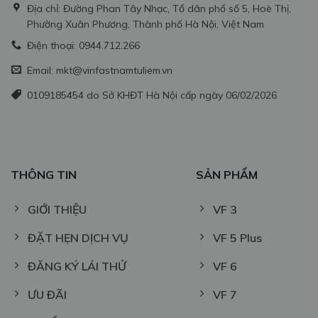
Địa chỉ: Đường Phan Tây Nhạc, Tổ dân phố số 5, Hoè Thị,
Phường Xuân Phương, Thành phố Hà Nội, Việt Nam
Điện thoại: 0944.712.266
Email: mkt@vinfastnamtuliem.vn
0109185454 do Sở KHĐT Hà Nội cấp ngày 06/02/2026
THÔNG TIN
SẢN PHẨM
GIỚI THIỆU
VF 3
ĐẶT HẸN DỊCH VỤ
VF 5 Plus
ĐĂNG KÝ LÁI THỬ
VF 6
ƯU ĐÃI
VF 7