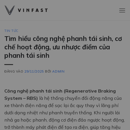
Bỏ
qua
nội
dung
TIN TỨC
Tìm hiểu công nghệ phanh tái sinh, cơ
chế hoạt động, ưu nhược điểm của
phanh tái sinh
ĐĂNG VÀO
29/11/2025
BỞI
ADMIN
Công nghệ phanh tái sinh (Regenerative Braking
System – RBS)
là hệ thống chuyển đổi động năng của
xe thành điện năng để sạc lại ắc quy thay vì lãng phí
dưới dạng nhiệt như phanh truyền thống. Khi người lái
nhả ga hoặc phanh, động cơ điện đảo ngược hoạt động,
trở thành máy phát điện để tạo ra điện, giúp tăng hiệu