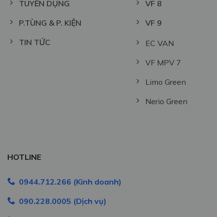
TUYỂN DỤNG
VF 8
P.TÙNG & P. KIỆN
VF 9
TIN TỨC
EC VAN
VF MPV 7
Limo Green
Nerio Green
HOTLINE
0944.712.266 (Kinh doanh)
090.228.0005 (Dịch vụ)