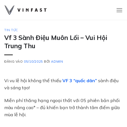
Bỏ
qua
nội
dung
TIN TỨC
Vf 3 Sành Điệu Muôn Lối – Vui Hội
Trung Thu
ĐĂNG VÀO
05/10/2025
BỞI
ADMIN
Vi vu lễ hội không thể thiếu
VF 3 “quốc dân”
sành điệu
và sáng tạo!
Miễn phí thăng hạng ngoại thất với 05 phiên bản phối
màu nâng cao* – đủ khiến bạn trở thành tâm điểm giữa
mùa lễ hội.