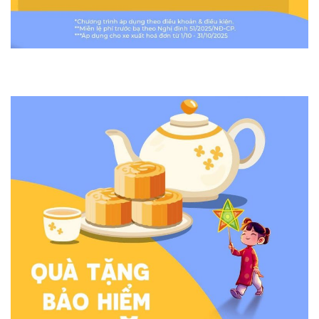
×
BÁO GIÁ LĂN BÁNH & LÁI THỬ
XE
Nhận báo giá Ưu Đãi tháng 08/2026 & Quà
tặng hấp dẫn