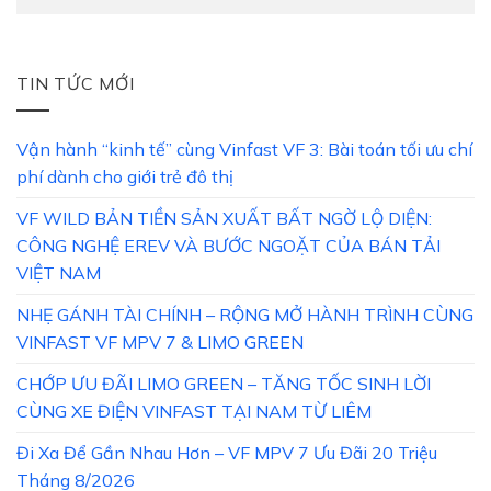
TIN TỨC MỚI
Vận hành “kinh tế” cùng Vinfast VF 3: Bài toán tối ưu chí
phí dành cho giới trẻ đô thị
VF WILD BẢN TIỀN SẢN XUẤT BẤT NGỜ LỘ DIỆN:
CÔNG NGHỆ EREV VÀ BƯỚC NGOẶT CỦA BÁN TẢI
VIỆT NAM
NHẸ GÁNH TÀI CHÍNH – RỘNG MỞ HÀNH TRÌNH CÙNG
VINFAST VF MPV 7 & LIMO GREEN
CHỚP ƯU ĐÃI LIMO GREEN – TĂNG TỐC SINH LỜI
CÙNG XE ĐIỆN VINFAST TẠI NAM TỪ LIÊM
Đi Xa Để Gần Nhau Hơn – VF MPV 7 Ưu Đãi 20 Triệu
Tháng 8/2026