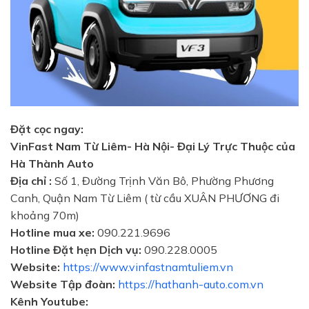
Đặt cọc ngay:
VinFast Nam Từ Liêm- Hà Nội- Đại Lý Trực Thuộc của
Hà Thành Auto
Địa chỉ :
Số 1, Đường Trịnh Văn Bô, Phường Phương
Canh, Quận Nam Từ Liêm ( từ cầu XUÂN PHƯƠNG đi
khoảng 70m)
Hotline mua xe:
090.221.9696
Hotline Đặt hẹn Dịch vụ:
090.228.0005
Website:
https://www.vinfastnamtuliem.vn
Website Tập đoàn:
https://hathanh-auto.com.vn
Kênh Youtube: