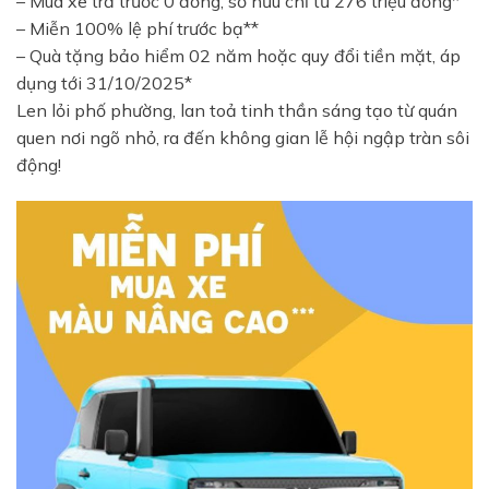
– Mua xe trả trước 0 đồng, sở hữu chỉ từ 276 triệu đồng*
– Miễn 100% lệ phí trước bạ**
– Quà tặng bảo hiểm 02 năm hoặc quy đổi tiền mặt, áp
dụng tới 31/10/2025*
Len lỏi phố phường, lan toả tinh thần sáng tạo từ quán
quen nơi ngõ nhỏ, ra đến không gian lễ hội ngập tràn sôi
động!