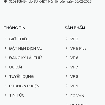
0109185454 do Sở KHĐT Hà Nội cấp ngày 06/02/2026
THÔNG TIN
SẢN PHẨM
GIỚI THIỆU
VF 3
ĐẶT HẸN DỊCH VỤ
VF 5 Plus
ĐĂNG KÝ LÁI THỬ
VF 6
ƯU ĐÃI
VF 7
TUYỂN DỤNG
VF 8
P.TÙNG & P. KIỆN
VF 9
TIN TỨC
EC VAN