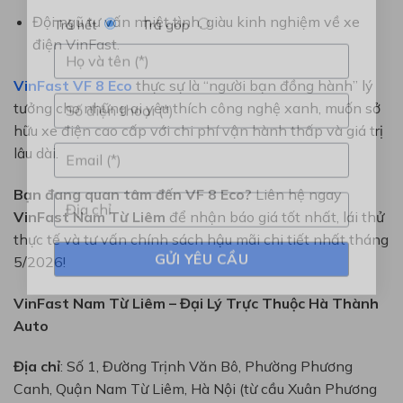
Đội ngũ tư vấn nhiệt tình, giàu kinh nghiệm về xe
điện VinFast.
Trả hết
Trả góp
VinFast VF 8 Eco
thực sự là “người bạn đồng hành” lý
tưởng cho những ai yêu thích công nghệ xanh, muốn sở
hữu xe điện cao cấp với chi phí vận hành thấp và giá trị
lâu dài.
Bạn đang quan tâm đến VF 8 Eco?
Liên hệ ngay
VinFast Nam Từ Liêm
để nhận báo giá tốt nhất, lái thử
thực tế và tư vấn chính sách hậu mãi chi tiết nhất tháng
5/2026!
VinFast Nam Từ Liêm – Đại Lý Trực Thuộc Hà Thành
Auto
Địa chỉ
: Số 1, Đường Trịnh Văn Bô, Phường Phương
Canh, Quận Nam Từ Liêm, Hà Nội (từ cầu Xuân Phương