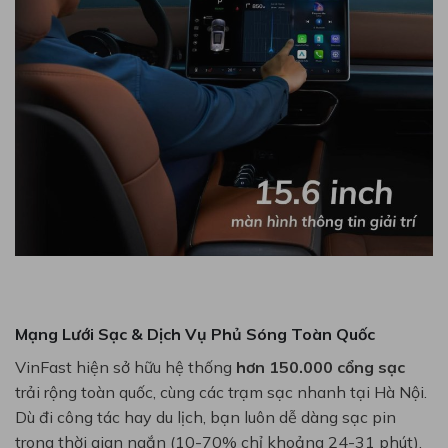
Mạng Lưới Sạc & Dịch Vụ Phủ Sóng Toàn Quốc
VinFast hiện sở hữu hệ thống
hơn 150.000 cổng sạc
trải rộng toàn quốc, cùng các trạm sạc nhanh tại Hà Nội.
Dù đi công tác hay du lịch, bạn luôn dễ dàng sạc pin
trong thời gian ngắn (10-70% chỉ khoảng 24-31 phút).