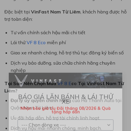
Đặc biệt tại
VinFast Nam Từ Liêm
, khách hàng được hỗ
trợ toàn diện:
Tư vấn chính sách hậu mãi chi tiết
Lái thử
VF 8 Eco
miễn phí
Giao xe nhanh chóng, hỗ trợ thủ tục đăng ký biển số
Dịch vụ bảo dưỡng, sửa chữa chính hãng chuyên
nghiệp
×
Tại Sao Nên Chọn Mua
VF 8 E
co Tại VinFast Nam Từ
Liêm?
Đại lý ủy quyền chính hãng
của Hà Thành Auto tại
BÁO GIÁ LĂN BÁNH & LÁI THỬ
XE
Quận Nam Từ Liêm.
Nhận báo giá Ưu Đãi tháng 08/2026 & Quà
Ưu đãi hấp dẫn, hỗ trợ tài chính linh hoạt.
tặng hấp dẫn
Dịch vụ hậu mãi nhanh chóng, minh bạch.