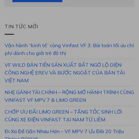
TIN TỨC MỚI
Vận hành “kinh tế” cùng Vinfast VF 3: Bài toán tối ưu chí
phí dành cho giới trẻ đô thị
VF WILD BẢN TIỀN SẢN XUẤT BẤT NGỜ LỘ DIỆN:
CÔNG NGHỆ EREV VÀ BƯỚC NGOẶT CỦA BÁN TẢI
VIỆT NAM
NHẸ GÁNH TÀI CHÍNH – RỘNG MỞ HÀNH TRÌNH CÙNG
VINFAST VF MPV 7 & LIMO GREEN
CHỚP ƯU ĐÃI LIMO GREEN – TĂNG TỐC SINH LỜI
CÙNG XE ĐIỆN VINFAST TẠI NAM TỪ LIÊM
Đi Xa Để Gần Nhau Hơn – VF MPV 7 Ưu Đãi 20 Triệu
Tháng 8/2026