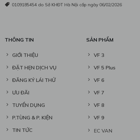
0109185454 do Sở KHĐT Hà Nội cấp ngày 06/02/2026
THÔNG TIN
SẢN PHẨM
GIỚI THIỆU
VF 3
ĐẶT HẸN DỊCH VỤ
VF 5 Plus
ĐĂNG KÝ LÁI THỬ
VF 6
ƯU ĐÃI
VF 7
TUYỂN DỤNG
VF 8
P.TÙNG & P. KIỆN
VF 9
TIN TỨC
EC VAN