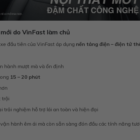
ệ mới do VinFast làm chủ
 xe đầu tiên của VinFast áp dụng
nền tảng điện – điện tử th
vận hành mượt mà và ổn định
rong
15 – 20 phút
 hơn
 trội
trải nghiệm hỗ trợ lái an toàn và hiện đại
 vận hành êm ái mà còn sẵn sàng đón đầu các tính năng tư