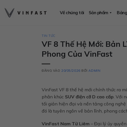
Bỏ
qua
Về chúng tôi
Sản phẩm
Bảng
nội
dung
TIN TỨC
VF 8 Thế Hệ Mới: Bản 
Phong Của VinFast
ĐĂNG VÀO
20/05/2026
BỞI
ADMIN
VinFast VF 8 thế hệ mới chính thức ra m
phân khúc
SUV điện cỡ D cao cấp
. Với 
tối giản hiện đại và nền tảng công nghệ 
đó là tuyên ngôn về bản lĩnh, phong các
VinFast Nam Từ Liêm
– Đại lý ủy quyền