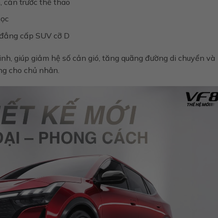
, cản trước thể thao
học
h đẳng cấp SUV cỡ D
nh, giúp giảm hệ số cản gió, tăng quãng đường di chuyển và
ợng cho chủ nhân.