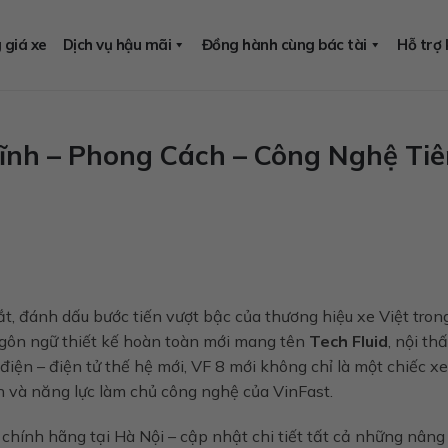
 giá xe
Dịch vụ hậu mãi
Đồng hành cùng bác tài
Hỗ trợ
Lĩnh – Phong Cách – Công Nghệ Ti
ắt, đánh dấu bước tiến vượt bậc của thương hiệu xe Việt tron
ngôn ngữ thiết kế hoàn toàn mới mang tên
Tech Fluid
, nội thấ
điện – điện tử thế hệ mới, VF 8 mới không chỉ là một chiếc xe
h và năng lực làm chủ công nghệ của VinFast.
 chính hãng tại Hà Nội – cập nhật chi tiết tất cả những nâng