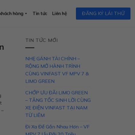
ĐĂNG KÝ LÁI THỬ
 khách hàng
Tin tức
Liên hệ
TIN TỨC MỚI
ên
NHẸ GÁNH TÀI CHÍNH –
RỘNG MỞ HÀNH TRÌNH
CÙNG VINFAST VF MPV 7 &
LIMO GREEN
CHỚP ƯU ĐÃI LIMO GREEN
g
– TĂNG TỐC SINH LỜI CÙNG
t
XE ĐIỆN VINFAST TẠI NAM
 –
TỪ LIÊM
Đi Xa Để Gần Nhau Hơn – VF
MPV 7 Ưu Đãi 20 Triệu