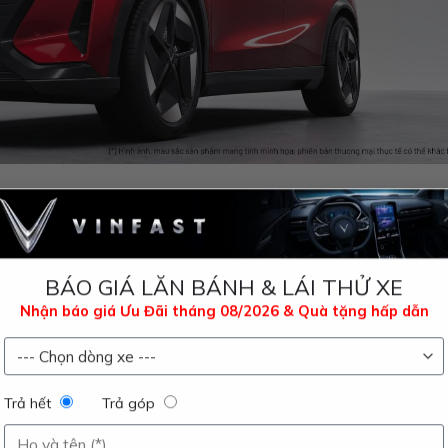
n, rộng rãi và tập trung vào người lái
ết kế theo triết lý “Less is More”:
t liệu cao cấp
BÁO GIÁ LĂN BÁNH & LÁI THỬ XE
Nhận báo giá Ưu Đãi tháng 08/2026 & Quà tặng hấp dẫn
i đa khi vận hành
ời lái tập trung hơn
khoang hành lý linh hoạt
Trả hết
Trả góp
rải nghiệm giải trí đỉnh cao