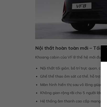
Nội thất hoàn toàn mới – Tối giả
Khoang cabin của VF 8 thế hệ mới được thi
Nội thất tối giản, bố trí trực quan, chấ
Ghế thể thao ôm sát cơ thể, hỗ trợ tố
Màn hình hiển thị sau vô lăng giúp ngư
Không gian rộng rãi cho 5 người lớn, 
Hệ thống âm thanh cao cấp mang đến t