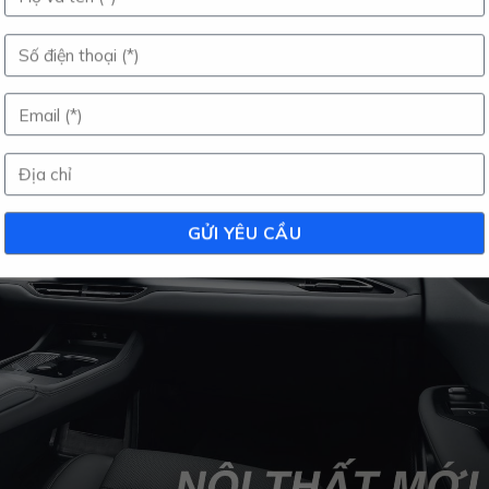
và tập trung tối đa cho người lái – đúng chuẩn một chiếc SUV