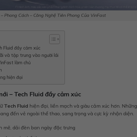
h – Phong Cách – Công Nghệ Tiên Phong Của VinFast
h Fluid đầy cảm xúc
ãi và tập trung vào người lái
VinFast làm chủ
n
ng hiện đại
mới – Tech Fluid đầy cảm xúc
gữ
Tech Fluid
hiện đại, liền mạch và giàu cảm xúc hơn. Những
mang đến vẻ ngoài thể thao, sang trọng và cực kỳ nhận diện.
h mẽ, dải đèn ban ngày đặc trưng