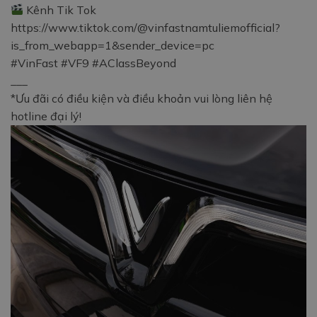
Kênh Tik Tok
https://www.tiktok.com/@vinfastnamtuliemofficial?
is_from_webapp=1&sender_device=pc
#VinFast #VF9 #AClassBeyond
___
*Ưu đãi có điều kiện và điều khoản vui lòng liên hệ
hotline đại lý!