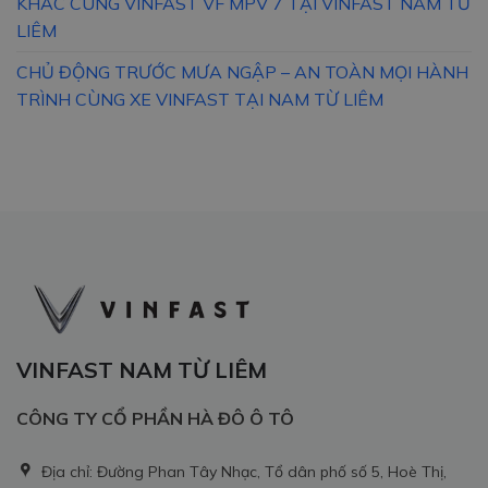
KHẮC CÙNG VINFAST VF MPV 7 TẠI VINFAST NAM TỪ
LIÊM
CHỦ ĐỘNG TRƯỚC MƯA NGẬP – AN TOÀN MỌI HÀNH
TRÌNH CÙNG XE VINFAST TẠI NAM TỪ LIÊM
VINFAST NAM TỪ LIÊM
CÔNG TY CỔ PHẦN HÀ ĐÔ Ô TÔ
Địa chỉ: Đường Phan Tây Nhạc, Tổ dân phố số 5, Hoè Thị,