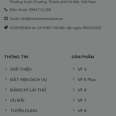
Phường Xuân Phương, Thành phố Hà Nội, Việt Nam
Điện thoại: 0944.712.266
Email: mkt@vinfastnamtuliem.vn
0109185454 do Sở KHĐT Hà Nội cấp ngày 06/02/2026
THÔNG TIN
SẢN PHẨM
GIỚI THIỆU
VF 3
ĐẶT HẸN DỊCH VỤ
VF 5 Plus
ĐĂNG KÝ LÁI THỬ
VF 6
ƯU ĐÃI
VF 7
TUYỂN DỤNG
VF 8