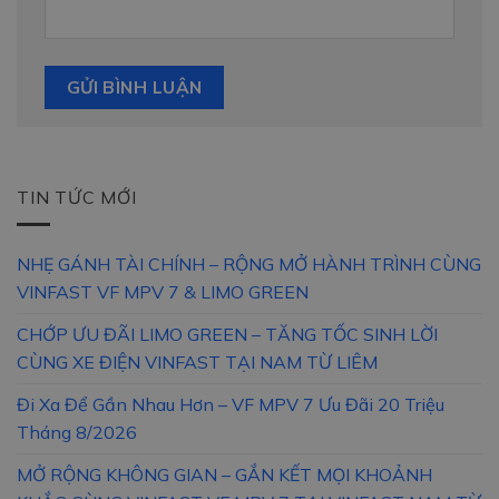
TIN TỨC MỚI
NHẸ GÁNH TÀI CHÍNH – RỘNG MỞ HÀNH TRÌNH CÙNG
VINFAST VF MPV 7 & LIMO GREEN
CHỚP ƯU ĐÃI LIMO GREEN – TĂNG TỐC SINH LỜI
CÙNG XE ĐIỆN VINFAST TẠI NAM TỪ LIÊM
Đi Xa Để Gần Nhau Hơn – VF MPV 7 Ưu Đãi 20 Triệu
Tháng 8/2026
MỞ RỘNG KHÔNG GIAN – GẮN KẾT MỌI KHOẢNH