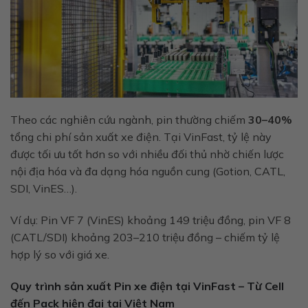
Theo các nghiên cứu ngành, pin thường chiếm
30–40%
tổng chi phí sản xuất xe điện. Tại VinFast, tỷ lệ này
được tối ưu tốt hơn so với nhiều đối thủ nhờ chiến lược
nội địa hóa và đa dạng hóa nguồn cung (Gotion, CATL,
SDI, VinES…).
Ví dụ: Pin VF 7 (VinES) khoảng 149 triệu đồng, pin VF 8
(CATL/SDI) khoảng 203–210 triệu đồng – chiếm tỷ lệ
hợp lý so với giá xe.
Quy trình sản xuất Pin xe điện tại VinFast – Từ Cell
đến Pack hiện đại tại Việt Nam