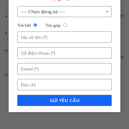
đến trước).
Công nghệ LFP an toàn
: Khó cháy nổ hơn, chịu nhiệt
tốt.
Trả hết
Trả góp
Hiệu suất cao
: Sạc nhanh 10-70% chỉ 30 phút,
quãng đường thực tế lên đến 450+ km.
Chi phí thay thế minh bạch
: VinFast công bố công
khai giá pin và linh kiện thay thế (từ 75 triệu đồng trở
lên tùy model).
Hướng tới tương lai
: Hợp tác solid-state battery
(ProLogium) và extreme fast charging (StoreDot).