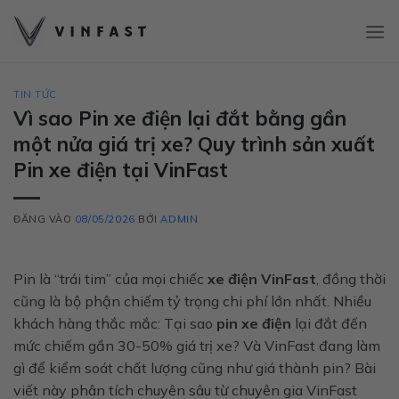
Bỏ
qua
nội
dung
TIN TỨC
Vì sao Pin xe điện lại đắt bằng gần
một nửa giá trị xe? Quy trình sản xuất
Pin xe điện tại VinFast
ĐĂNG VÀO
08/05/2026
BỞI
ADMIN
Pin là “trái tim” của mọi chiếc
xe điện VinFast
, đồng thời
cũng là bộ phận chiếm tỷ trọng chi phí lớn nhất. Nhiều
khách hàng thắc mắc: Tại sao
pin xe điện
lại đắt đến
mức chiếm gần 30-50% giá trị xe? Và VinFast đang làm
gì để kiểm soát chất lượng cũng như giá thành pin? Bài
viết này phân tích chuyên sâu từ chuyên gia VinFast