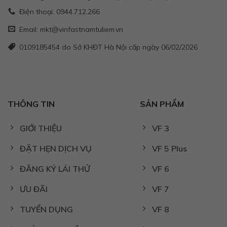
Điện thoại: 0944.712.266
Email: mkt@vinfastnamtuliem.vn
0109185454 do Sở KHĐT Hà Nội cấp ngày 06/02/2026
THÔNG TIN
SẢN PHẨM
GIỚI THIỆU
VF 3
ĐẶT HẸN DỊCH VỤ
VF 5 Plus
ĐĂNG KÝ LÁI THỬ
VF 6
ƯU ĐÃI
VF 7
TUYỂN DỤNG
VF 8