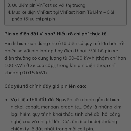
Ưu điểm pin VinFast so với thị trường
Mua xe điện VinFast tại VinFast Nam Từ Liêm – Giải
pháp tối ưu chi phí pin
Pin xe điện đắt vì sao? Hiểu rõ chi phí thực tế
Pin lithium-ion dùng cho ô tô điện có quy mô lớn hơn rất
nhiều so với pin laptop hay điện thoại. Một bộ pin xe
điện thường có dung lượng từ 60–80 kWh (thậm chí hơn
100 kWh ở xe cao cấp), trong khi pin điện thoại chỉ
khoảng 0.015 kWh.
Các yếu tố chính đẩy giá pin lên cao:
Vật liệu thô đắt đỏ
: Nguyên liệu chính gồm lithium,
nickel, cobalt, mangan, graphite… Đây là những kim
loại hiếm, quy trình khai thác, tinh chế đòi hỏi công
nghệ cao và chi phí lớn. Cực âm (cathode) thường
chiếm tỷ lệ đắt nhất trong mỗi cell pin.