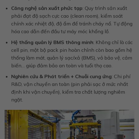
Công nghệ sản xuất phức tạp
: Quy trình sản xuất
phải đạt độ sạch cực cao (clean room), kiểm soát
chính xác nhiệt độ, độ ẩm để tránh cháy nổ. Tự động
hóa cao dẫn đến đầu tư máy móc khổng lồ.
Hệ thống quản lý BMS thông minh
: Không chỉ là các
cell pin, một bộ pack pin hoàn chỉnh còn bao gồm hệ
thống làm mát, quản lý sạc/xả (BMS), vỏ bảo vệ, cảm
biến… giúp đảm bảo an toàn và tuổi thọ cao.
Nghiên cứu & Phát triển + Chuỗi cung ứng
: Chi phí
R&D, vận chuyển an toàn (pin phải sạc ở mức nhất
định khi vận chuyển), kiểm tra chất lượng nghiêm
ngặt.