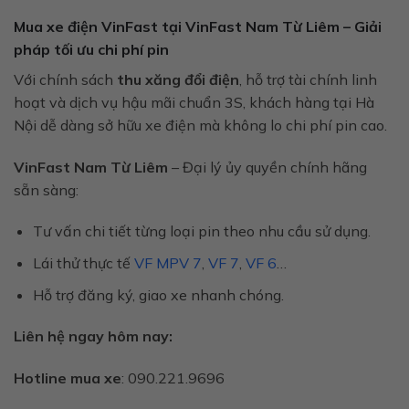
Mua xe điện VinFast tại VinFast Nam Từ Liêm – Giải
pháp tối ưu chi phí pin
Với chính sách
thu xăng đổi điện
, hỗ trợ tài chính linh
hoạt và dịch vụ hậu mãi chuẩn 3S, khách hàng tại Hà
Nội dễ dàng sở hữu xe điện mà không lo chi phí pin cao.
VinFast Nam Từ Liêm
– Đại lý ủy quyền chính hãng
sẵn sàng:
Tư vấn chi tiết từng loại pin theo nhu cầu sử dụng.
Lái thử thực tế
VF MPV 7
,
VF 7
,
VF 6
…
Hỗ trợ đăng ký, giao xe nhanh chóng.
Liên hệ ngay hôm nay:
Hotline mua xe
: 090.221.9696