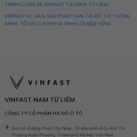
TRÌNH CÙNG XE VINFAST TẠI NAM TỪ LIÊM
VINFAST EC VAN: GIẢI PHÁP VẬN TẢI ĐÔ THỊ THÔNG
MINH, TỐI ƯU CHI PHÍ VÀ SINH LỜI BỀN VỮNG
VINFAST NAM TỪ LIÊM
CÔNG TY CỔ PHẦN HÀ ĐÔ Ô TÔ
Địa chỉ: Đường Phan Tây Nhạc, Tổ dân phố số 5, Hoè Thị,
Phường Xuân Phương, Thành phố Hà Nội, Việt Nam