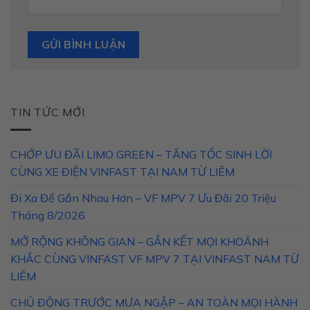
TIN TỨC MỚI
CHỚP ƯU ĐÃI LIMO GREEN – TĂNG TỐC SINH LỜI
CÙNG XE ĐIỆN VINFAST TẠI NAM TỪ LIÊM
Đi Xa Để Gần Nhau Hơn – VF MPV 7 Ưu Đãi 20 Triệu
Tháng 8/2026
MỞ RỘNG KHÔNG GIAN – GẮN KẾT MỌI KHOẢNH
KHẮC CÙNG VINFAST VF MPV 7 TẠI VINFAST NAM TỪ
LIÊM
CHỦ ĐỘNG TRƯỚC MƯA NGẬP – AN TOÀN MỌI HÀNH