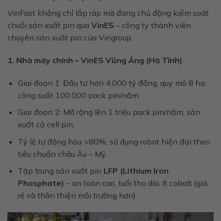
VinFast không chỉ lắp ráp mà đang chủ động kiểm soát
chuỗi sản xuất pin qua
VinES
– công ty thành viên
chuyên sản xuất pin của Vingroup.
1. Nhà máy chính – VinES Vũng Áng (Hà Tĩnh)
Giai đoạn 1: Đầu tư hơn 4.000 tỷ đồng, quy mô 8 ha,
công suất 100.000 pack pin/năm.
Giai đoạn 2: Mở rộng lên 1 triệu pack pin/năm, sản
xuất cả cell pin.
Tỷ lệ tự động hóa >80%, sử dụng robot hiện đại theo
tiêu chuẩn châu Âu – Mỹ.
Tập trung sản xuất pin
LFP (Lithium Iron
Phosphate)
– an toàn cao, tuổi thọ dài, ít cobalt (giá
rẻ và thân thiện môi trường hơn).