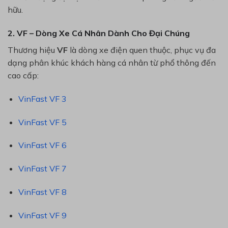
hữu.
2. VF – Dòng Xe Cá Nhân Dành Cho Đại Chúng
Thương hiệu
VF
là dòng xe điện quen thuộc, phục vụ đa
dạng phân khúc khách hàng cá nhân từ phổ thông đến
cao cấp:
VinFast VF 3
VinFast VF 5
VinFast VF 6
VinFast VF 7
VinFast VF 8
VinFast VF 9