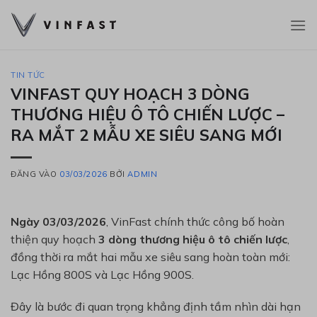
Bỏ
qua
nội
dung
TIN TỨC
VINFAST QUY HOẠCH 3 DÒNG
THƯƠNG HIỆU Ô TÔ CHIẾN LƯỢC –
RA MẮT 2 MẪU XE SIÊU SANG MỚI
ĐĂNG VÀO
03/03/2026
BỞI
ADMIN
Ngày 03/03/2026
,
VinFast
chính thức công bố hoàn
thiện quy hoạch
3 dòng thương hiệu ô tô chiến lược
,
đồng thời ra mắt hai mẫu xe siêu sang hoàn toàn mới:
Lạc Hồng 800S
và
Lạc Hồng 900S
.
Đây là bước đi quan trọng khẳng định tầm nhìn dài hạn