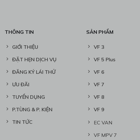
THÔNG TIN
SẢN PHẨM
GIỚI THIỆU
VF 3
ĐẶT HẸN DỊCH VỤ
VF 5 Plus
ĐĂNG KÝ LÁI THỬ
VF 6
ƯU ĐÃI
VF 7
TUYỂN DỤNG
VF 8
P.TÙNG & P. KIỆN
VF 9
TIN TỨC
EC VAN
VF MPV 7