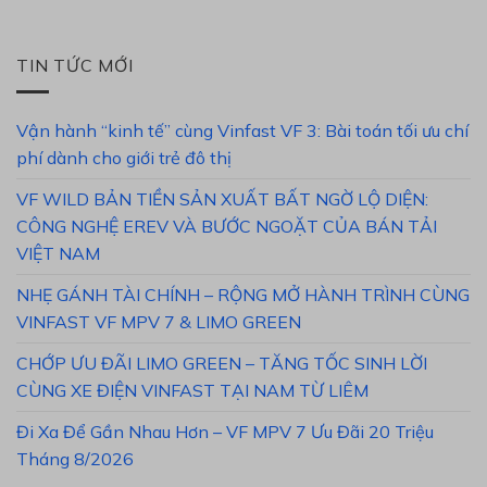
TIN TỨC MỚI
Vận hành “kinh tế” cùng Vinfast VF 3: Bài toán tối ưu chí
phí dành cho giới trẻ đô thị
VF WILD BẢN TIỀN SẢN XUẤT BẤT NGỜ LỘ DIỆN:
CÔNG NGHỆ EREV VÀ BƯỚC NGOẶT CỦA BÁN TẢI
VIỆT NAM
NHẸ GÁNH TÀI CHÍNH – RỘNG MỞ HÀNH TRÌNH CÙNG
VINFAST VF MPV 7 & LIMO GREEN
CHỚP ƯU ĐÃI LIMO GREEN – TĂNG TỐC SINH LỜI
CÙNG XE ĐIỆN VINFAST TẠI NAM TỪ LIÊM
Đi Xa Để Gần Nhau Hơn – VF MPV 7 Ưu Đãi 20 Triệu
Tháng 8/2026