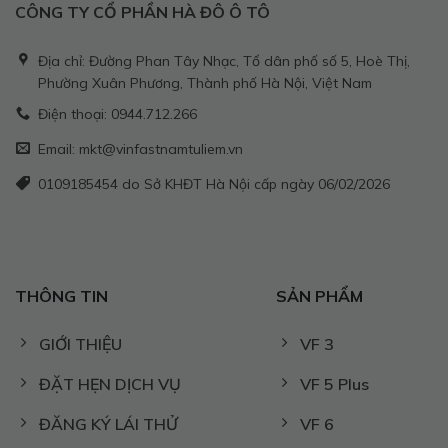
CÔNG TY CỔ PHẦN HÀ ĐÔ Ô TÔ
Địa chỉ: Đường Phan Tây Nhạc, Tổ dân phố số 5, Hoè Thị,
Phường Xuân Phương, Thành phố Hà Nội, Việt Nam
Điện thoại: 0944.712.266
Email: mkt@vinfastnamtuliem.vn
0109185454 do Sở KHĐT Hà Nội cấp ngày 06/02/2026
THÔNG TIN
SẢN PHẨM
GIỚI THIỆU
VF 3
ĐẶT HẸN DỊCH VỤ
VF 5 Plus
ĐĂNG KÝ LÁI THỬ
VF 6