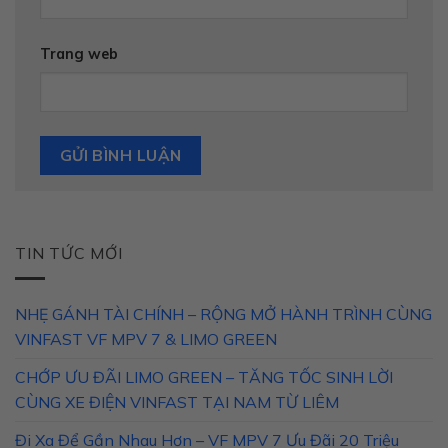
Trang web
TIN TỨC MỚI
NHẸ GÁNH TÀI CHÍNH – RỘNG MỞ HÀNH TRÌNH CÙNG
VINFAST VF MPV 7 & LIMO GREEN
CHỚP ƯU ĐÃI LIMO GREEN – TĂNG TỐC SINH LỜI
CÙNG XE ĐIỆN VINFAST TẠI NAM TỪ LIÊM
Đi Xa Để Gần Nhau Hơn – VF MPV 7 Ưu Đãi 20 Triệu