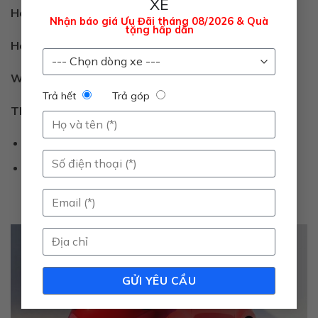
XE
Hotline Dịch vụ
: 090.228.0005
Nhận báo giá Ưu Đãi tháng 08/2026 & Quà
tặng hấp dẫn
Hotline đặt hẹn
: 0934.504.626
Website
:
www.vinfastnamtuliem.vn
Trả hết
Trả góp
Theo dõi chúng tôi
:
YouTube:
@vfnamtuliem.official
TikTok:
@vinfastnamtuliemofficial