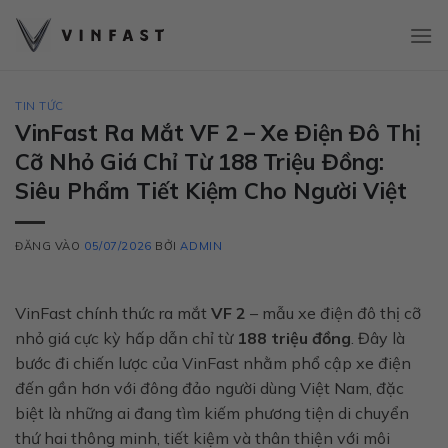
Bỏ
qua
nội
dung
TIN TỨC
VinFast Ra Mắt VF 2 – Xe Điện Đô Thị
Cỡ Nhỏ Giá Chỉ Từ 188 Triệu Đồng:
Siêu Phẩm Tiết Kiệm Cho Người Việt
ĐĂNG VÀO
05/07/2026
BỞI
ADMIN
VinFast chính thức ra mắt
VF 2
– mẫu xe điện đô thị cỡ
nhỏ giá cực kỳ hấp dẫn chỉ từ
188 triệu đồng
. Đây là
bước đi chiến lược của VinFast nhằm phổ cập xe điện
đến gần hơn với đông đảo người dùng Việt Nam, đặc
biệt là những ai đang tìm kiếm phương tiện di chuyển
thứ hai thông minh, tiết kiệm và thân thiện với môi