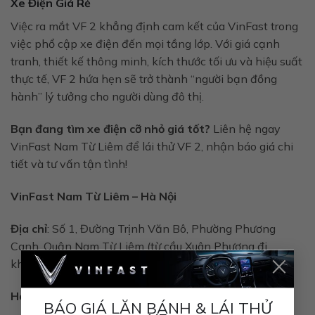
Xe Điện Giá Rẻ
Việc ra mắt VF 2 khẳng định cam kết của VinFast trong
việc phổ cập xe điện đến mọi tầng lớp. Với giá cạnh
tranh, thiết kế thông minh, kích thước tối ưu và hiệu suất
thực tế, VF 2 hứa hẹn sẽ trở thành “người bạn đồng
hành” lý tưởng cho người dùng đô thị.
Bạn đang tìm xe điện cỡ nhỏ giá tốt?
Liên hệ ngay
VinFast Nam Từ Liêm để lái thử VF 2, nhận báo giá chi
tiết và tư vấn tận tình!
VinFast Nam Từ Liêm – Hà Nội
Địa chỉ
: Số 1, Đường Trịnh Văn Bô, Phường Phương
Canh, Quận Nam Từ Liêm (từ cầu Xuân Phương đi
×
khoảng 70m)
Hotline mua xe
: 0989.932.992
BÁO GIÁ LĂN BÁNH & LÁI THỬ