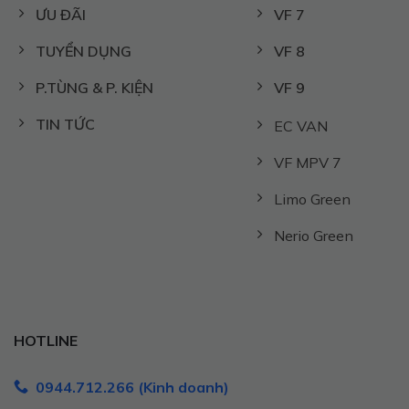
ƯU ĐÃI
VF 7
TUYỂN DỤNG
VF 8
P.TÙNG & P. KIỆN
VF 9
TIN TỨC
EC VAN
VF MPV 7
Limo Green
Nerio Green
HOTLINE
0944.712.266 (Kinh doanh)