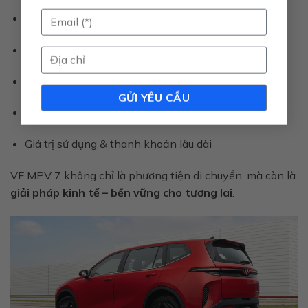
MPV điện 7 chỗ – phù hợp gia đình & dịch vụ
Không gian rộng, vận hành mạnh mẽ
Chi phí sử dụng thấp hơn xe xăng truyền thống
Công nghệ thông minh – bảo vệ môi trường
Giá trị sử dụng & thanh khoản lâu dài
VF MPV 7 không chỉ là phương tiện di chuyển, mà còn là
giải pháp kinh tế – bền vững cho tương lai
.