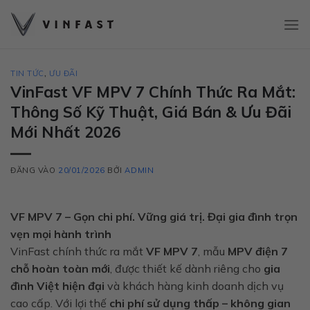
Bỏ
qua
nội
dung
TIN TỨC
,
ƯU ĐÃI
VinFast VF MPV 7 Chính Thức Ra Mắt:
Thông Số Kỹ Thuật, Giá Bán & Ưu Đãi
Mới Nhất 2026
ĐĂNG VÀO
20/01/2026
BỞI
ADMIN
VF MPV 7 – Gọn chi phí. Vững giá trị. Đại gia đình trọn
vẹn mọi hành trình
VinFast chính thức ra mắt
VF MPV 7
, mẫu
MPV điện 7
chỗ hoàn toàn mới
, được thiết kế dành riêng cho
gia
đình Việt hiện đại
và khách hàng kinh doanh dịch vụ
cao cấp. Với lợi thế
chi phí sử dụng thấp – không gian