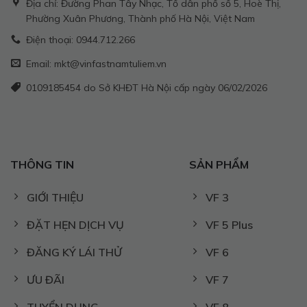
Địa chỉ: Đường Phan Tây Nhạc, Tổ dân phố số 5, Hoè Thị,
Phường Xuân Phương, Thành phố Hà Nội, Việt Nam
Điện thoại: 0944.712.266
Email: mkt@vinfastnamtuliem.vn
0109185454 do Sở KHĐT Hà Nội cấp ngày 06/02/2026
THÔNG TIN
SẢN PHẨM
GIỚI THIỆU
VF 3
ĐẶT HẸN DỊCH VỤ
VF 5 Plus
ĐĂNG KÝ LÁI THỬ
VF 6
ƯU ĐÃI
VF 7