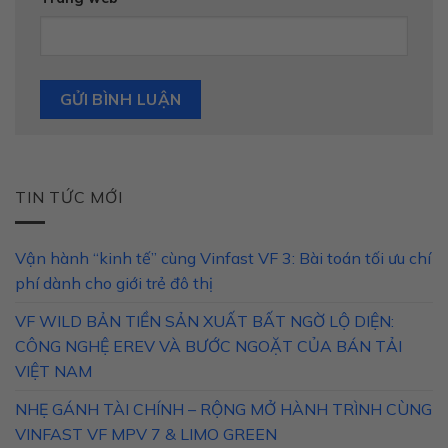
TIN TỨC MỚI
Vận hành “kinh tế” cùng Vinfast VF 3: Bài toán tối ưu chí
phí dành cho giới trẻ đô thị
VF WILD BẢN TIỀN SẢN XUẤT BẤT NGỜ LỘ DIỆN:
CÔNG NGHỆ EREV VÀ BƯỚC NGOẶT CỦA BÁN TẢI
VIỆT NAM
NHẸ GÁNH TÀI CHÍNH – RỘNG MỞ HÀNH TRÌNH CÙNG
VINFAST VF MPV 7 & LIMO GREEN