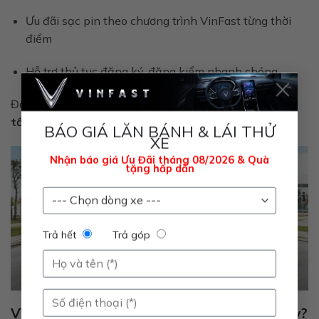
Ưu đãi sạc pin theo chương trình VinFast từng thời
điểm
Hỗ trợ thủ tục đăng ký, đăng kiểm nhanh chóng
×
Đây là
thời điểm vàng
để sở hữu MPV điện 7 chỗ với
tổng chi phí thấp nhất
.
BÁO GIÁ LĂN BÁNH & LÁI THỬ
XE
Nhận báo giá Ưu Đãi tháng 08/2026 & Quà
tặng hấp dẫn
Trả hết
Trả góp
Vì Sao Nên Chọn VF MPV 7 Ở Thời Điểm Này?