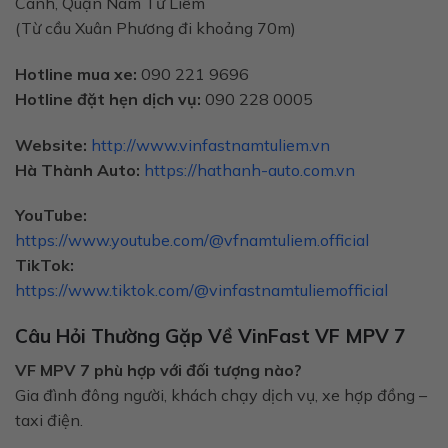
Canh, Quận Nam Từ Liêm
(Từ cầu Xuân Phương đi khoảng 70m)
Hotline mua xe:
090 221 9696
Hotline đặt hẹn dịch vụ:
090 228 0005
Website:
http://www.vinfastnamtuliem.vn
Hà Thành Auto:
https://hathanh-auto.com.vn
YouTube:
https://www.youtube.com/@vfnamtuliem.official
TikTok:
https://www.tiktok.com/@vinfastnamtuliemofficial
Câu Hỏi Thường Gặp Về VinFast VF MPV 7
VF MPV 7 phù hợp với đối tượng nào?
Gia đình đông người, khách chạy dịch vụ, xe hợp đồng –
taxi điện.