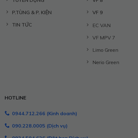
TUYỂN DỤNG
VF 8
P.TÙNG & P. KIỆN
VF 9
TIN TỨC
EC VAN
VF MPV 7
Limo Green
Nerio Green
HOTLINE
0944.712.266 (Kinh doanh)
090.228.0005 (Dịch vụ)
0934.504.626 (Đặt hẹn Dịch vụ)