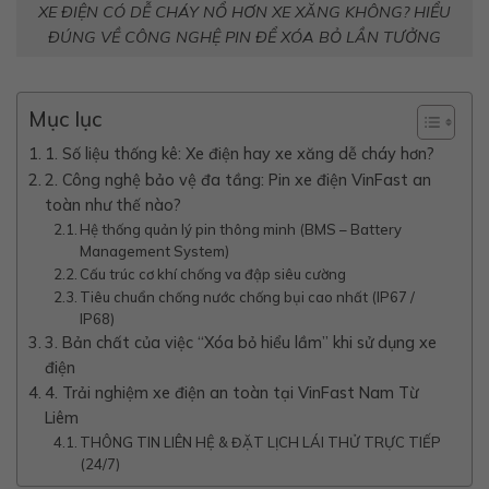
XE ĐIỆN CÓ DỄ CHÁY NỔ HƠN XE XĂNG KHÔNG? HIỂU
ĐÚNG VỀ CÔNG NGHỆ PIN ĐỂ XÓA BỎ LẦN TƯỞNG
Mục lục
1. Số liệu thống kê: Xe điện hay xe xăng dễ cháy hơn?
2. Công nghệ bảo vệ đa tầng: Pin xe điện VinFast an
toàn như thế nào?
Hệ thống quản lý pin thông minh (BMS – Battery
Management System)
Cấu trúc cơ khí chống va đập siêu cường
Tiêu chuẩn chống nước chống bụi cao nhất (IP67 /
IP68)
3. Bản chất của việc “Xóa bỏ hiểu lầm” khi sử dụng xe
điện
4. Trải nghiệm xe điện an toàn tại VinFast Nam Từ
Liêm
THÔNG TIN LIÊN HỆ & ĐẶT LỊCH LÁI THỬ TRỰC TIẾP
(24/7)