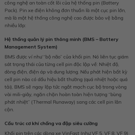
công nghệ an toàn cốt lõi của hệ thống pin (Battery
Pack). Pin xe điện không đơn thuần là một cục pin lớn,
mà là một hệ thống công nghệ cao được bảo vệ bằng
nhiều lớp:
Hệ thống quản lý pin thông minh (BMS – Battery
Management System)
BMS được ví như “bộ não” của khối pin. Nó liên tục giám
sát trạng thái của từng cell pin độc lập về: Nhiệt độ,
dòng điện, điện áp và dung lượng. Nếu phát hiện bất kỳ
cell pin nào có dấu hiệu bất thường (quá nhiệt hoặc quá
tải), BMS sẽ ngay lập tức ngắt mạch cục bộ trong vòng
vài mili-giây, ngăn chặn hoàn toàn hiện tượng “bùng
phát nhiệt” (Thermal Runaway) sang các cell pin lân
cận.
Cấu trúc cơ khí chống va đập siêu cường
Khối pin trên các dòng xe VinFast (như VF 5, VF 8, VF 9)