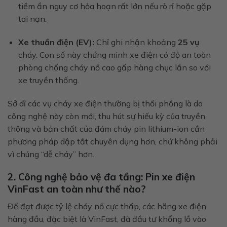
tiềm ẩn nguy cơ hỏa hoạn rất lớn nếu rò rỉ hoặc gặp
tai nạn.
Xe thuần điện (EV):
Chỉ ghi nhận khoảng
25 vụ
cháy. Con số này chứng minh xe điện có độ an toàn
phòng chống cháy nổ cao gấp hàng chục lần so với
xe truyền thống.
Sở dĩ các vụ cháy xe điện thường bị thổi phồng là do
công nghệ này còn mới, thu hút sự hiếu kỳ của truyền
thông và bản chất của đám cháy pin lithium-ion cần
phương pháp dập tắt chuyên dụng hơn, chứ không phải
vì chúng “dễ cháy” hơn.
2. Công nghệ bảo vệ đa tầng: Pin xe điện
VinFast an toàn như thế nào?
Để đạt được tỷ lệ cháy nổ cực thấp, các hãng xe điện
hàng đầu, đặc biệt là VinFast, đã đầu tư khổng lồ vào