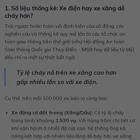
1. Số liệu thống kê: Xe điện hay xe xăng dễ
cháy hơn?
Trái ngược hoàn toàn với định kiến của số đông, các
nghiên cứu và thống kê quy mô lớn từ các tổ chức an
toàn giao thông trên thế giới (như Hội đồng An toàn
Giao thông Quốc gia Thụy Điển – MSB hay dữ liệu từ Mỹ)
đều chỉ ra một sự thật bất ngờ:
Tỷ lệ cháy nổ trên xe xăng cao hơn
gấp nhiều lần so với xe điện.
Cụ thể, trên mỗi 100.000 xe bán ra cùng loại:
Xe động cơ đốt trong (Xăng/Dầu):
Có tỷ lệ cháy
trung bình khoảng
1.530 vụ
. Với hàng trăm chi tiết cơ
khí vận hành ở nhiệt độ cực cao, hệ thống ống xả
nóng kết hợp với nhiên liệu lỏng dễ bay hơi, xe xăng