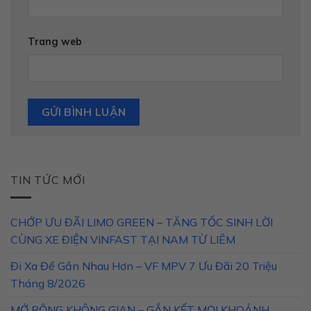
Trang web
TIN TỨC MỚI
CHỚP ƯU ĐÃI LIMO GREEN – TĂNG TỐC SINH LỜI
CÙNG XE ĐIỆN VINFAST TẠI NAM TỪ LIÊM
Đi Xa Để Gần Nhau Hơn – VF MPV 7 Ưu Đãi 20 Triệu
Tháng 8/2026
MỞ RỘNG KHÔNG GIAN – GẮN KẾT MỌI KHOẢNH