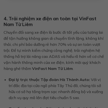
4. Trải nghiệm xe điện an toàn tại VinFast
Nam Từ Liêm
Chuyển đổi sang xe điện là bước đi tất yếu của tương lai
để tận hưởng không gian di chuyển tĩnh lặng, không khí
thải, chi phí bảo dưỡng rẻ hơn 70% và sự an toàn vượt
trội. Để tự mình kiểm chứng công nghệ, trải nghiệm hệ
thống hỗ trợ lái nâng cao ADAS và hiểu rõ hơn về cơ chế
vận hành thông minh của xe điện, kính mời quý khách
hàng ghé thăm
VinFast Nam Từ Liêm
.
Đại lý trực thuộc Tập đoàn Hà Thành Auto:
Với vị
trí đắc địa tại cửa ngõ phía Tây Thủ đô, chúng tôi sở
hữu cơ sở hạ tầng trạm sạc nhanh đồng bộ và xưởng
dịch vụ quy mô lớn đạt tiêu chuẩn 5 sao.