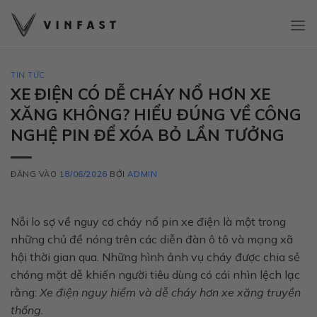
Bỏ
qua
nội
dung
TIN TỨC
XE ĐIỆN CÓ DỄ CHÁY NỔ HƠN XE
XĂNG KHÔNG? HIỂU ĐÚNG VỀ CÔNG
NGHỆ PIN ĐỂ XÓA BỎ LẦN TƯỞNG
ĐĂNG VÀO
18/06/2026
BỞI
ADMIN
Nỗi lo sợ về nguy cơ cháy nổ pin xe điện là một trong
những chủ đề nóng trên các diễn đàn ô tô và mạng xã
hội thời gian qua. Những hình ảnh vụ cháy được chia sẻ
chóng mặt dễ khiến người tiêu dùng có cái nhìn lệch lạc
rằng:
Xe điện nguy hiểm và dễ cháy hơn xe xăng truyền
thống.