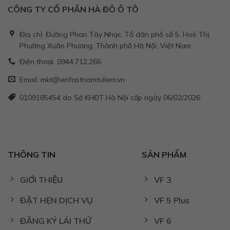
CÔNG TY CỔ PHẦN HÀ ĐÔ Ô TÔ
Địa chỉ: Đường Phan Tây Nhạc, Tổ dân phố số 5, Hoè Thị,
Phường Xuân Phương, Thành phố Hà Nội, Việt Nam
Điện thoại: 0944.712.266
Email: mkt@vinfastnamtuliem.vn
0109185454 do Sở KHĐT Hà Nội cấp ngày 06/02/2026
THÔNG TIN
SẢN PHẨM
GIỚI THIỆU
VF 3
ĐẶT HẸN DỊCH VỤ
VF 5 Plus
ĐĂNG KÝ LÁI THỬ
VF 6