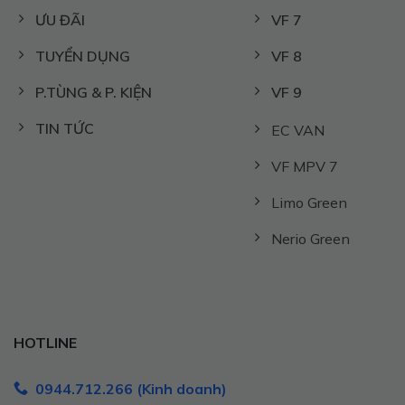
ƯU ĐÃI
VF 7
TUYỂN DỤNG
VF 8
P.TÙNG & P. KIỆN
VF 9
TIN TỨC
EC VAN
VF MPV 7
Limo Green
Nerio Green
HOTLINE
0944.712.266 (Kinh doanh)