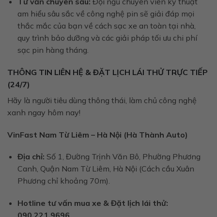
Tư vấn chuyên sâu:
Đội ngũ chuyên viên kỹ thuật
am hiểu sâu sắc về công nghệ pin sẽ giải đáp mọi
thắc mắc của bạn về cách sạc xe an toàn tại nhà,
quy trình bảo dưỡng và các giải pháp tối ưu chi phí
sạc pin hàng tháng.
THÔNG TIN LIÊN HỆ & ĐẶT LỊCH LÁI THỬ TRỰC TIẾP
(24/7)
Hãy là người tiêu dùng thông thái, làm chủ công nghệ
xanh ngay hôm nay!
VinFast Nam Từ Liêm – Hà Nội (Hà Thành Auto)
Địa chỉ:
Số 1, Đường Trịnh Văn Bô, Phường Phương
Canh, Quận Nam Từ Liêm, Hà Nội (Cách cầu Xuân
Phương chỉ khoảng 70m).
Hotline tư vấn mua xe & Đặt lịch lái thử:
090.221.9696