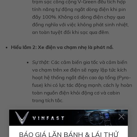
trạm sạc công cộng V-Green đều tích hợp
tính năng tự động ngắt dòng điện khi pin
đầy 100%. Không có dòng điện chạy qua
đồng nghĩa với việc không phát sinh nhiệt,
an toàn tuyệt đối khi sạc qua đêm.
Hiểu lầm 2: Xe điện va chạm nhẹ là phát nổ.
Sự thật:
Các cảm biến gia tốc và cảm biến
va chạm trên xe điện sẽ ngay lập tức kích
hoạt hệ thống ngắt điện cao áp tổng (Pyro-
fuse) khi có lực tác động mạnh, cách ly hoàn
toàn nguồn điện khỏi động cơ và cabin
trong tích tắc.
×
BÁO GIÁ LĂN BÁNH & LÁI THỬ