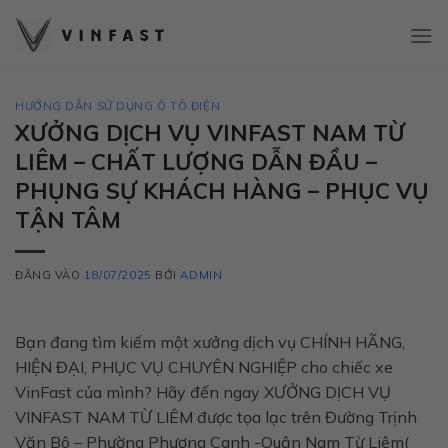
Bỏ
qua
nội
dung
HƯỚNG DẪN SỬ DỤNG Ô TÔ ĐIỆN
XƯỞNG DỊCH VỤ VINFAST NAM TỪ
LIÊM – CHẤT LƯỢNG DẪN ĐẦU –
PHỤNG SỰ KHÁCH HÀNG – PHỤC VỤ
TẬN TÂM
ĐĂNG VÀO
18/07/2025
BỞI
ADMIN
Bạn đang tìm kiếm một xưởng dịch vụ CHÍNH HÃNG,
HIỆN ĐẠI, PHỤC VỤ CHUYÊN NGHIỆP cho chiếc xe
VinFast của mình? Hãy đến ngay XƯỞNG DỊCH VỤ
VINFAST NAM TỪ LIÊM được tọa lạc trên Đường Trịnh
Văn Bô – Phường Phương Canh -Quận Nam Từ Liêm(