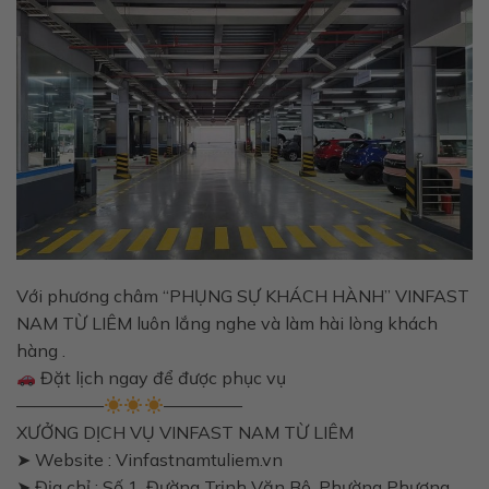
Với phương châm “PHỤNG SỰ KHÁCH HÀNH” VINFAST
NAM TỪ LIÊM luôn lắng nghe và làm hài lòng khách
hàng .
Đặt lịch ngay để được phục vụ
—————
————–
XƯỞNG DỊCH VỤ VINFAST NAM TỪ LIÊM
➤ Website : Vinfastnamtuliem.vn
➤ Địa chỉ : Số 1, Đường Trịnh Văn Bô, Phường Phương