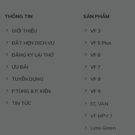
THÔNG TIN
SẢN PHẨM
GIỚI THIỆU
VF 3
ĐẶT HẸN DỊCH VỤ
VF 5 Plus
ĐĂNG KÝ LÁI THỬ
VF 6
ƯU ĐÃI
VF 7
TUYỂN DỤNG
VF 8
P.TÙNG & P. KIỆN
VF 9
TIN TỨC
EC VAN
VF MPV 7
Limo Green