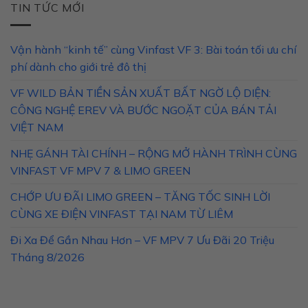
TIN TỨC MỚI
Vận hành “kinh tế” cùng Vinfast VF 3: Bài toán tối ưu chí
phí dành cho giới trẻ đô thị
VF WILD BẢN TIỀN SẢN XUẤT BẤT NGỜ LỘ DIỆN:
CÔNG NGHỆ EREV VÀ BƯỚC NGOẶT CỦA BÁN TẢI
VIỆT NAM
NHẸ GÁNH TÀI CHÍNH – RỘNG MỞ HÀNH TRÌNH CÙNG
VINFAST VF MPV 7 & LIMO GREEN
CHỚP ƯU ĐÃI LIMO GREEN – TĂNG TỐC SINH LỜI
CÙNG XE ĐIỆN VINFAST TẠI NAM TỪ LIÊM
Đi Xa Để Gần Nhau Hơn – VF MPV 7 Ưu Đãi 20 Triệu
Tháng 8/2026